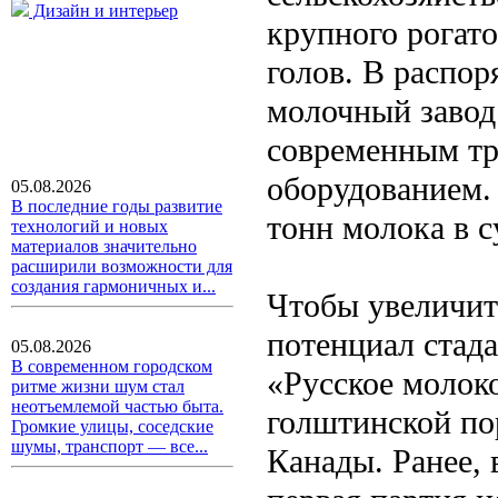
Дизайн и интерьер
крупного рогато
голов. В распо
молочный завод
современным тр
оборудованием. 
05.08.2026
В последние годы развитие
тонн молока в с
технологий и новых
материалов значительно
расширили возможности для
создания гармоничных и...
Чтобы увеличит
потенциал стада
05.08.2026
В современном городском
«Русское молоко
ритме жизни шум стал
неотъемлемой частью быта.
голштинской по
Громкие улицы, соседские
шумы, транспорт — все...
Канады. Ранее, 