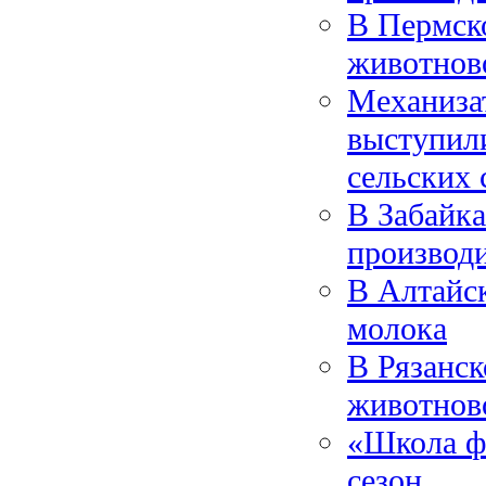
В Пермско
животнов
Механиза
выступил
сельских 
В Забайка
производ
В Алтайск
молока
В Рязанск
животнов
«Школа ф
сезон