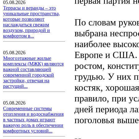
первая партия н
05.08.2026
Террасы и веранды – это
уникальные пространства,
которые позволяют
По словам руко
наслаждаться свежим
воздухом, природой и
выбрана неспрос
комфортом в...
наиболее высок
Европе и США.
05.08.2026
Многоэтажные жилые
ростом, констит
комплексы (МЖК) являются
важной составляющей
грудью. У них 
современной городской
застройки, отвечая на
костяк, хороша
растущий...
правило, при ус
05.08.2026
дней периода л
Современные системы
отопления и водоснабжения
поголовья выше 
в частных домах играют
важную роль в обеспечении
комфортных условий...