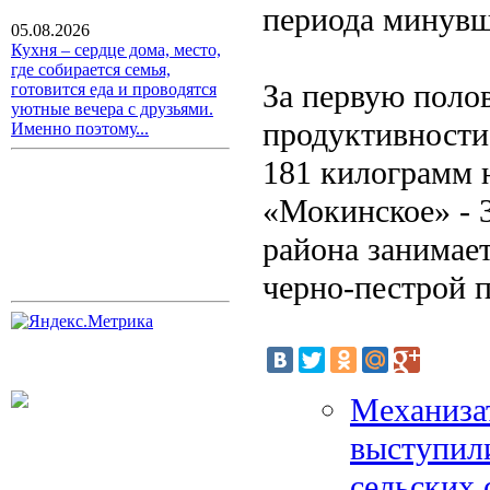
периода минувш
05.08.2026
Кухня – сердце дома, место,
где собирается семья,
За первую поло
готовится еда и проводятся
уютные вечера с друзьями.
продуктивности
Именно поэтому...
181 килограмм 
«Мокинское» - 3
района занимает
черно-пестрой п
Механиза
выступил
сельских 