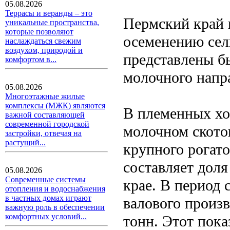
05.08.2026
Террасы и веранды – это
Пермский край 
уникальные пространства,
которые позволяют
осеменению сел
наслаждаться свежим
воздухом, природой и
представлены б
комфортом в...
молочного напр
05.08.2026
Многоэтажные жилые
комплексы (МЖК) являются
В племенных хо
важной составляющей
современной городской
молочном ското
застройки, отвечая на
растущий...
крупного рогато
составляет доля
05.08.2026
Современные системы
крае. В период 
отопления и водоснабжения
в частных домах играют
валового произв
важную роль в обеспечении
комфортных условий...
тонн. Этот пок