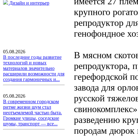
имеется 27 пле
Дизайн и интерьер
крупного рогато
репродуктор дл
генофондное хоз
05.08.2026
В мясном ското
В последние годы развитие
технологий и новых
репродуктора, 
материалов значительно
расширили возможности для
герефордской п
создания гармоничных и...
завода для орло
русской тяжело
05.08.2026
В современном городском
свинокомплекс» 
ритме жизни шум стал
неотъемлемой частью быта.
разведению кру
Громкие улицы, соседские
шумы, транспорт — все...
породам дюрок 