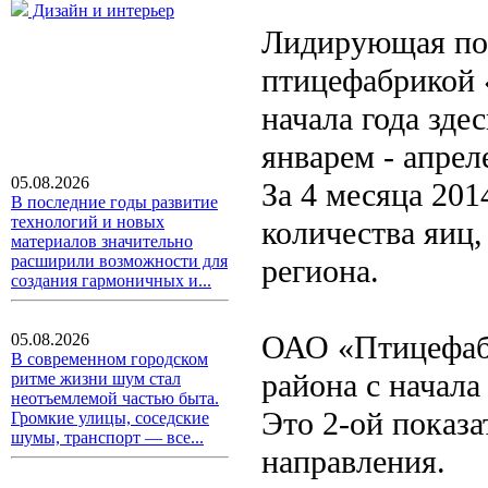
Дизайн и интерьер
Лидирующая поз
птицефабрикой 
начала года зде
январем - апрел
05.08.2026
За 4 месяца 201
В последние годы развитие
технологий и новых
количества яиц
материалов значительно
расширили возможности для
региона.
создания гармоничных и...
ОАО «Птицефаб
05.08.2026
В современном городском
района с начала
ритме жизни шум стал
неотъемлемой частью быта.
Это 2-ой показа
Громкие улицы, соседские
шумы, транспорт — все...
направления.