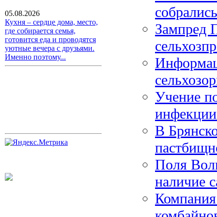
собрались
05.08.2026
Кухня – сердце дома, место,
Зампред П
где собирается семья,
готовится еда и проводятся
сельхозп
уютные вечера с друзьями.
Именно поэтому...
Информац
сельхозо
Учение по
инфекции
В Брянско
пастбищн
Поля Волг
наличие с
Компания
комбайнов