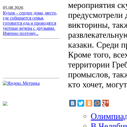
мероприятия ску
05.08.2026
предусмотрели 
Кухня – сердце дома, место,
где собирается семья,
викторины, так
готовится еда и проводятся
уютные вечера с друзьями.
развлекательну
Именно поэтому...
казаки. Среди п
Кроме того, вс
территории Гре
промыслов, такж
кто хочет, могу
Олимпиад
В Челяби