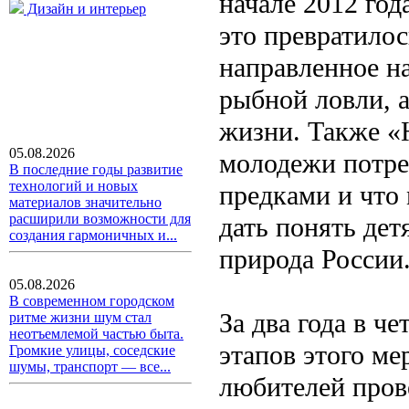
начале 2012 год
Дизайн и интерьер
это превратилос
направленное н
рыбной ловли, а
жизни. Также «
05.08.2026
молодежи потре
В последние годы развитие
технологий и новых
предками и что
материалов значительно
расширили возможности для
дать понять дет
создания гармоничных и...
природа России
05.08.2026
В современном городском
За два года в ч
ритме жизни шум стал
неотъемлемой частью быта.
этапов этого ме
Громкие улицы, соседские
шумы, транспорт — все...
любителей прове