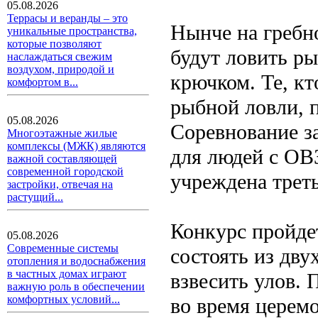
05.08.2026
Террасы и веранды – это
Нынче на гребн
уникальные пространства,
которые позволяют
будут ловить р
наслаждаться свежим
воздухом, природой и
крючком. Те, к
комфортом в...
рыбной ловли, п
05.08.2026
Соревнование за
Многоэтажные жилые
комплексы (МЖК) являются
для людей с ОВ
важной составляющей
современной городской
учреждена трет
застройки, отвечая на
растущий...
Конкурс пройдет
05.08.2026
Современные системы
состоять из дву
отопления и водоснабжения
в частных домах играют
взвесить улов. 
важную роль в обеспечении
комфортных условий...
во время церем