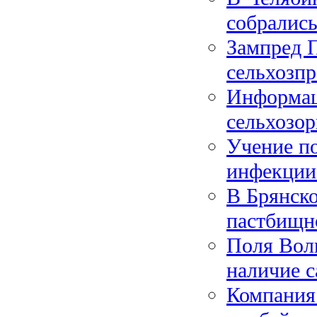
собрались
Зампред П
сельхозп
Информац
сельхозо
Учение по
инфекции
В Брянско
пастбищн
Поля Волг
наличие с
Компания