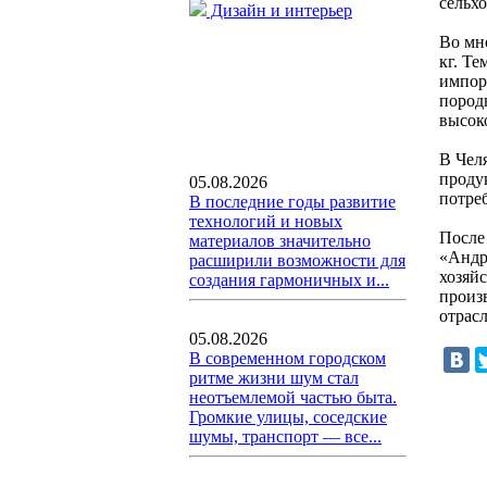
сельх
Дизайн и интерьер
Во мно
кг. Те
импор
пород
высок
В Чел
проду
05.08.2026
потре
В последние годы развитие
технологий и новых
После
материалов значительно
«Андр
расширили возможности для
хозяй
создания гармоничных и...
произ
отрас
05.08.2026
В современном городском
ритме жизни шум стал
неотъемлемой частью быта.
Громкие улицы, соседские
шумы, транспорт — все...