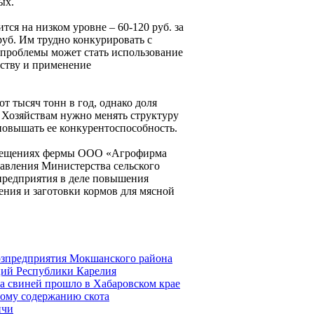
ых.
тся на низком уровне – 60-120 руб. за
руб. Им трудно конкурировать с
 проблемы может стать использование
дству и применение
т тысяч тонн в год, однако доля
 Хозяйствам нужно менять структуру
 повышать ее конкурентоспособность.
помещениях фермы ООО «Агрофирма
равления Министерства сельского
 предприятия в деле повышения
ения и заготовки кормов для мясной
хозпредприятия Мокшанского района
ций Республики Карелия
а свиней прошло в Хабаровском крае
ному содержанию скота
нчи