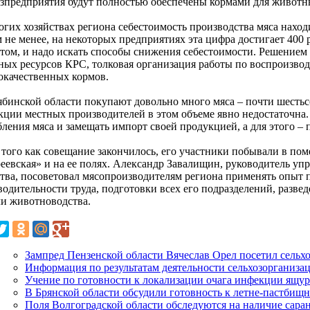
озпредприятия будут полностью обеспечены кормами для животн
гих хозяйствах региона себестоимость производства мяса находи
м не менее, на некоторых предприятиях эта цифра достигает 400 
том, и надо искать способы снижения себестоимости. Решением
ных ресурсов КРС, толковая организация работы по воспроизво
окачественных кормов.
ябинской области покупают довольно много мяса – почти шестьсо
кции местных производителей в этом объеме явно недостаточна.
бления мяса и замещать импорт своей продукцией, а для этого –
 того как совещание закончилось, его участники побывали в 
еевская» и на ее полях. Александр Завалищин, руководитель уп
ства, посоветовал мясопроизводителям региона применять опыт
водительности труда, подготовки всех его подразделений, развед
ли животноводства.
Зампред Пензенской области Вячеслав Орел посетил сель
Информация по результатам деятельности сельхозорганиза
Учение по готовности к локализации очага инфекции ящур
В Брянской области обсудили готовность к летне-пастбищ
Поля Волгоградской области обследуются на наличие сара