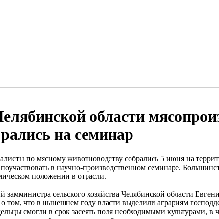
Челябинской области мясопрои
брались на семинар
алисты по мясному животноводству собрались 5 июня на терри
 поучаствовать в научно-производственном семинаре. Большинс
мическом положении в отрасли.
й замминистра сельского хозяйства Челябинской области Евгени
л о том, что в нынешнем году власти выделили аграриям господд
ельцы смогли в срок засеять поля необходимыми культурами, в ч