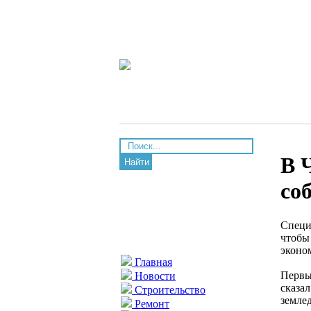
В 
Найти
со
Специ
чтобы
эконо
Главная
Первы
Новости
сказа
Строительство
землед
Ремонт