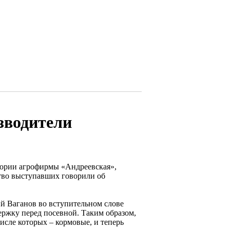
зводители
тории агрофирмы «Андреевская»,
тво выступавших говорили об
й Ваганов во вступительном слове
ержку перед посевной. Таким образом,
исле которых – кормовые, и теперь