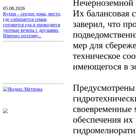
Нечерноземной 
05.08.2026
Их балансовая с
Кухня – сердце дома, место,
где собирается семья,
заверил, что п
готовится еда и проводятся
уютные вечера с друзьями.
подведомственн
Именно поэтому...
мер для сбереж
техническое соо
имеющегося в з
Предусмотрены 
гидротехническ
своевременные 
обеспечения их
гидромелиорати