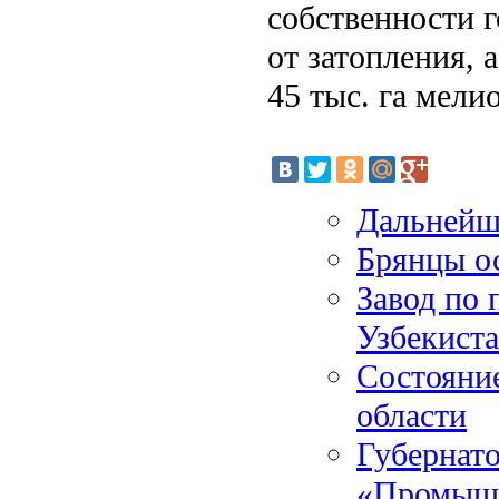
собственности г
от затопления, 
45 тыс. га мели
Дальнейш
Брянцы о
Завод по 
Узбекист
Состояни
области
Губернат
«Промыш