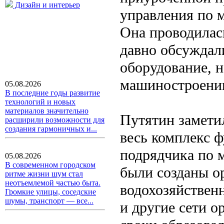
Дизайн и интерьер
управления по 
Она проводилась
давно обсужда
оборудование, 
машиностроени
05.08.2026
В последние годы развитие
технологий и новых
материалов значительно
Путятин замети
расширили возможности для
создания гармоничных и...
весь комплекс ф
подрядчика по м
05.08.2026
В современном городском
были созданы о
ритме жизни шум стал
неотъемлемой частью быта.
водохозяйствен
Громкие улицы, соседские
шумы, транспорт — все...
и другие сети о