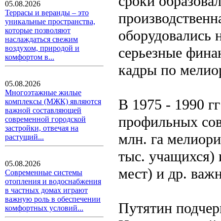
сроки образова
05.08.2026
Террасы и веранды – это
производственна
уникальные пространства,
которые позволяют
оборудовались 
наслаждаться свежим
воздухом, природой и
серьезные фина
комфортом в...
кадры по мелио
05.08.2026
Многоэтажные жилые
В 1975 - 1990 г
комплексы (МЖК) являются
важной составляющей
профильных сов
современной городской
застройки, отвечая на
млн. га мелиор
растущий...
тыс. учащихся) и
05.08.2026
мест) и др. важ
Современные системы
отопления и водоснабжения
в частных домах играют
важную роль в обеспечении
Путятин подчерк
комфортных условий...