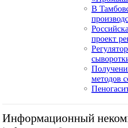
В Тамбовс
производ
Российск
проект р
Регулятор
сыворотк
Получени
методов 
Пеногаси
Информационный некомм