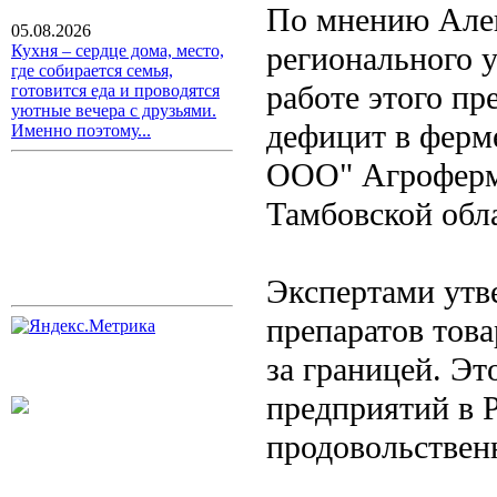
По мнению Алек
05.08.2026
регионального у
Кухня – сердце дома, место,
где собирается семья,
работе этого пр
готовится еда и проводятся
уютные вечера с друзьями.
дефицит в ферм
Именно поэтому...
ООО" Агроферме
Тамбовской обл
Экспертами утв
препаратов тов
за границей. Эт
предприятий в 
продовольствен