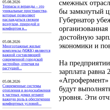
смежных отрасл
05.08.2026
Террасы и веранды – это
бы замкнутый ц
уникальные пространства,
которые позволяют
Губернатор убеж
наслаждаться свежим
воздухом, природой и
организованная 
комфортом в...
достойную зарпл
05.08.2026
экономики и по
Многоэтажные жилые
комплексы (МЖК) являются
важной составляющей
современной городской
На предприятии 
застройки, отвечая на
растущий...
зарплата равна
«Агрофермент» 
05.08.2026
Современные системы
будут выполнят
отопления и водоснабжения
в частных домах играют
уровня. Эти отч
важную роль в обеспечении
комфортных условий...