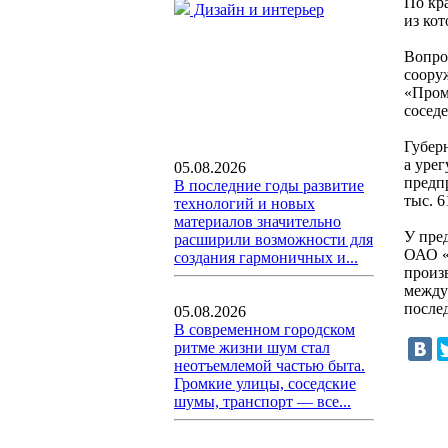
По кр
Дизайн и интерьер
из кот
Вопро
соору
«Пром
сосед
Губер
а урег
05.08.2026
предпр
В последние годы развитие
тыс. 6
технологий и новых
материалов значительно
У пред
расширили возможности для
ОАО «
создания гармоничных и...
произ
между
после
05.08.2026
В современном городском
ритме жизни шум стал
неотъемлемой частью быта.
Громкие улицы, соседские
шумы, транспорт — все...