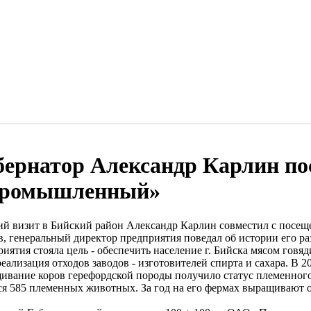
бернатор Александр Карлин п
ромышленный»
ий визит в Бийский район Александр Карлин совместил с пос
в, генеральный директор предприятия поведал об истории его ра
иятия стояла цель - обеспечить население г. Бийска мясом говя
реализация отходов заводов - изготовителей спирта и сахара. В
ивание коров герефордской породы получило статус племенного
ся 585 племенных животных. За год на его фермах выращивают ок