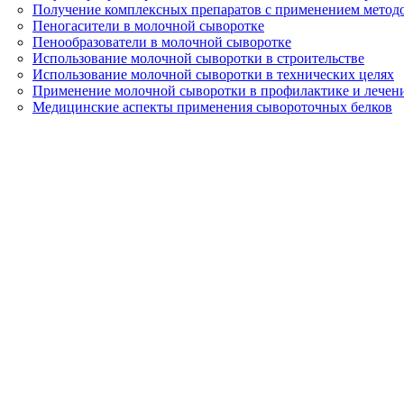
Получение комплексных препаратов с применением метод
Пеногасители в молочной сыворотке
Пенообразователи в молочной сыворотке
Использование молочной сыворотки в строительстве
Использование молочной сыворотки в технических целях
Применение молочной сыворотки в профилактике и лече
Медицинские аспекты применения сывороточных белков