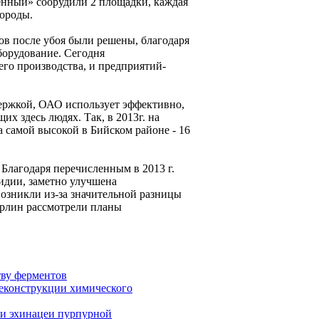
нный» соорудили 2 площадки, каждая
породы.
ов после убоя были решены, благодаря
борудование. Сегодня
го производства, и предприятий-
держкой, ОАО использует эффективно,
х здесь людях. Так, в 2013г. на
а самой высокой в Бийском районе - 16
 Благодаря перечисленным в 2013 г.
идии, заметно улучшена
возникли из-за значительной разницы
арлин рассмотрели планы
тву ферментов
реконструкции химического
 и эхинацеи пурпурной