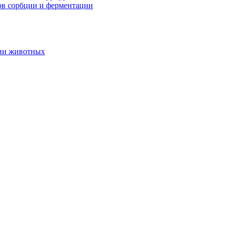
ов сорбции и ферментации
нии животных