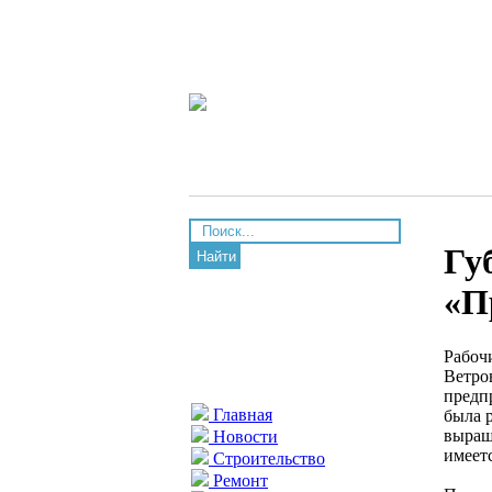
Гу
Найти
«П
Рабоч
Ветро
предпр
Главная
была 
выращ
Новости
имеет
Строительство
Ремонт