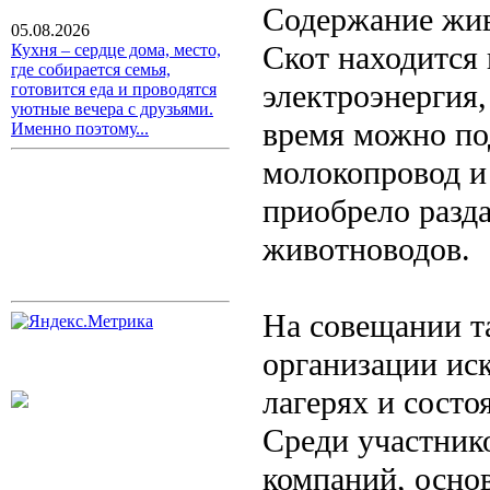
Содержание жив
05.08.2026
Скот находится 
Кухня – сердце дома, место,
где собирается семья,
электроэнергия
готовится еда и проводятся
уютные вечера с друзьями.
время можно под
Именно поэтому...
молокопровод и
приобрело разда
животноводов.
На совещании т
организации иск
лагерях и состо
Среди участник
компаний, осно