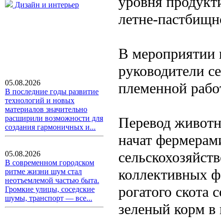
уровня продукти
Дизайн и интерьер
летне-пастбищн
В мероприятии 
руководители се
05.08.2026
племенной рабо
В последние годы развитие
технологий и новых
материалов значительно
расширили возможности для
Перевод животн
создания гармоничных и...
начат фермерам
сельскохозяйст
05.08.2026
В современном городском
коллективных ф
ритме жизни шум стал
неотъемлемой частью быта.
рогатого скота 
Громкие улицы, соседские
шумы, транспорт — все...
зеленый корм в