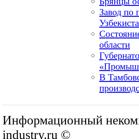
Брянцы о
Завод по 
Узбекист
Состояни
области
Губернат
«Промыш
В Тамбовс
производ
Информационный некомм
industry.ru ©