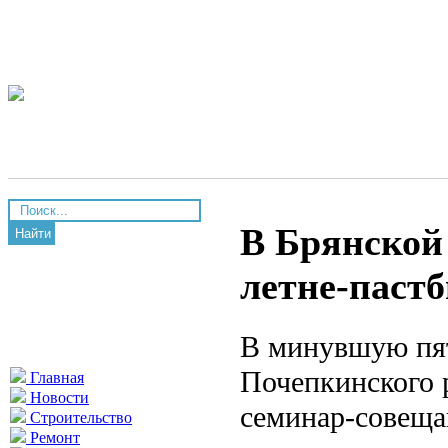
В Брянской 
Найти
летне-паст
В минувшую пя
Почепкинского 
Главная
Новости
семинар-совеща
Строительство
Ремонт