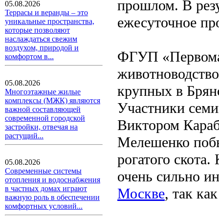
прошлом. В резу
05.08.2026
Террасы и веранды – это
ежесуточное пр
уникальные пространства,
которые позволяют
наслаждаться свежим
воздухом, природой и
ФГУП «Первомай
комфортом в...
животноводство
05.08.2026
крупных в Брян
Многоэтажные жилые
комплексы (МЖК) являются
Участники семи
важной составляющей
современной городской
Виктором Караб
застройки, отвечая на
растущий...
Мелешенко побы
рогатого скота.
05.08.2026
Современные системы
очень сильно и
отопления и водоснабжения
в частных домах играют
Москве
, так ка
важную роль в обеспечении
комфортных условий...