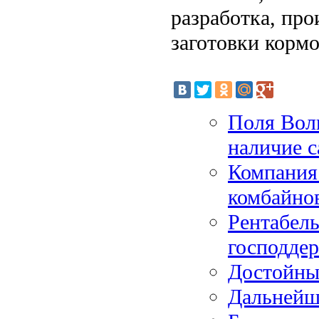
разработка, про
заготовки корм
Поля Волг
наличие с
Компания
комбайнов
Рентабель
господде
Достойны
Дальнейш