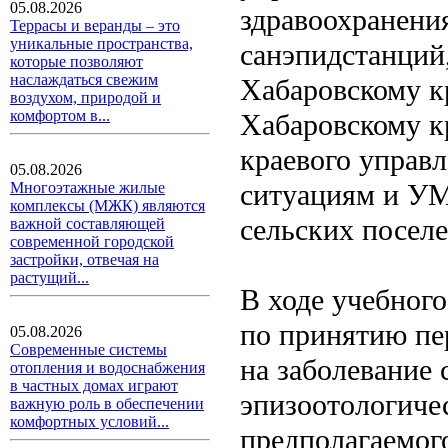
05.08.2026
здравоохранени
Террасы и веранды – это
уникальные пространства,
санэпидстанций
которые позволяют
наслаждаться свежим
Хабаровскому к
воздухом, природой и
комфортом в...
Хабаровскому к
краевого управ
05.08.2026
ситуациям и УМ
Многоэтажные жилые
комплексы (МЖК) являются
сельских поселе
важной составляющей
современной городской
застройки, отвечая на
растущий...
В ходе учебног
по принятию пе
05.08.2026
Современные системы
на заболевание
отопления и водоснабжения
в частных домах играют
эпизоотологиче
важную роль в обеспечении
комфортных условий...
предполагаемог