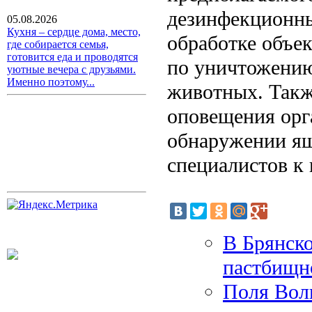
дезинфекционны
05.08.2026
Кухня – сердце дома, место,
обработке объек
где собирается семья,
готовится еда и проводятся
по уничтожени
уютные вечера с друзьями.
Именно поэтому...
животных. Такж
оповещения орг
обнаружении ящ
специалистов к
В Брянско
пастбищн
Поля Волг