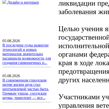
ликвидации пре
Дизайн и интерьер
заболевания жи
Целью учения я
государственно
05.08.2026
исполнительной
В последние годы развитие
технологий и новых
органами федер
материалов значительно
расширили возможности для
края в ходе лок
создания гармоничных и...
предотвращения
05.08.2026
других населен
В современном городском
ритме жизни шум стал
неотъемлемой частью быта.
Громкие улицы, соседские
Участниками уч
шумы, транспорт — все...
управления вет