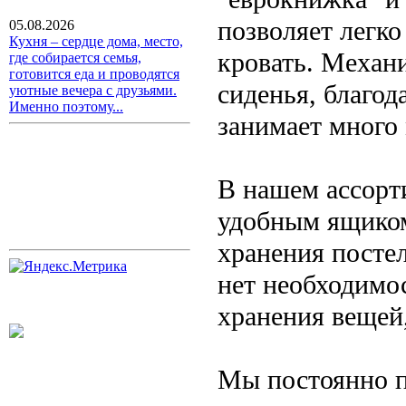
позволяет легко
05.08.2026
Кухня – сердце дома, место,
кровать. Механ
где собирается семья,
готовится еда и проводятся
сиденья, благод
уютные вечера с друзьями.
Именно поэтому...
занимает много 
В нашем ассорт
удобным ящиком
хранения посте
нет необходимо
хранения вещей,
Мы постоянно п