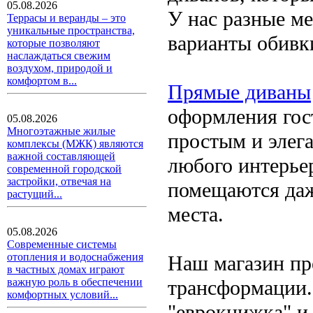
05.08.2026
У нас разные м
Террасы и веранды – это
уникальные пространства,
варианты обивки
которые позволяют
наслаждаться свежим
воздухом, природой и
комфортом в...
Прямые диваны
оформления гос
05.08.2026
Многоэтажные жилые
простым и элег
комплексы (МЖК) являются
важной составляющей
любого интерьер
современной городской
застройки, отвечая на
помещаются даж
растущий...
места.
05.08.2026
Современные системы
отопления и водоснабжения
Наш магазин пр
в частных домах играют
трансформации.
важную роль в обеспечении
комфортных условий...
"еврокнижка" и