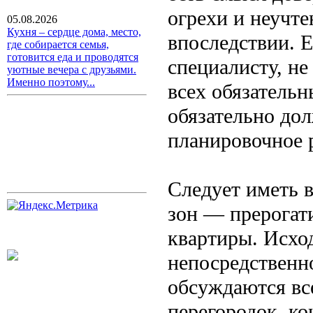
огрехи и неучте
05.08.2026
Кухня – сердце дома, место,
впоследствии. Е
где собирается семья,
готовится еда и проводятся
специалисту, н
уютные вечера с друзьями.
Именно поэтому...
всех обязательн
обязательно до
планировочное р
Следует иметь 
зон — прерогат
квартиры. Исход
непосредственно
обсуждаются вс
перегородок, ко