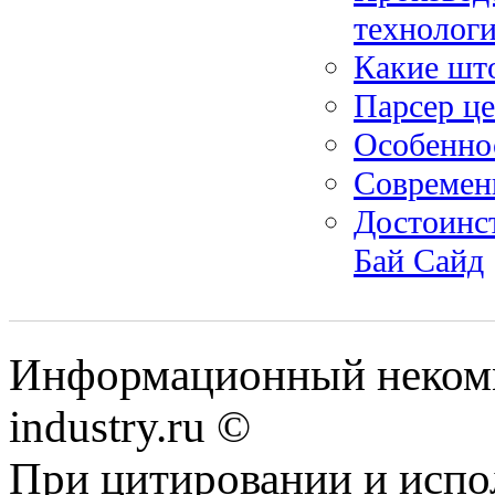
технологи
Какие што
Парсер ц
Особеннос
Современн
Достоинс
Бай Сайд
Информационный некомм
industry.ru ©
При цитировании и испо