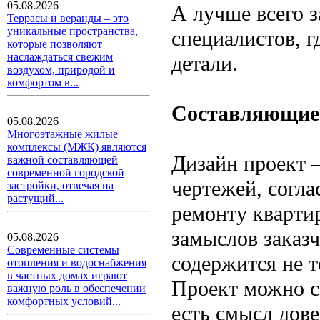
05.08.2026
А лучше всего з
Террасы и веранды – это
уникальные пространства,
специалистов, г
которые позволяют
наслаждаться свежим
детали.
воздухом, природой и
комфортом в...
Составляющие 
05.08.2026
Многоэтажные жилые
комплексы (МЖК) являются
Дизайн проект 
важной составляющей
современной городской
чертежей, согл
застройки, отвечая на
растущий...
ремонту кварти
замыслов заказ
05.08.2026
Современные системы
содержится не т
отопления и водоснабжения
в частных домах играют
Проект можно с
важную роль в обеспечении
комфортных условий...
есть смысл дове