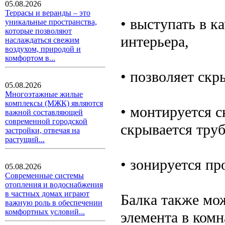
05.08.2026
Террасы и веранды – это
• выступать в к
уникальные пространства,
которые позволяют
интерьера,
наслаждаться свежим
воздухом, природой и
комфортом в...
• позволяет скр
05.08.2026
Многоэтажные жилые
комплексы (МЖК) являются
• монтируется с
важной составляющей
современной городской
скрывается тру
застройки, отвечая на
растущий...
• зонируется пр
05.08.2026
Современные системы
отопления и водоснабжения
в частных домах играют
Балка также мож
важную роль в обеспечении
комфортных условий...
элемента в комн