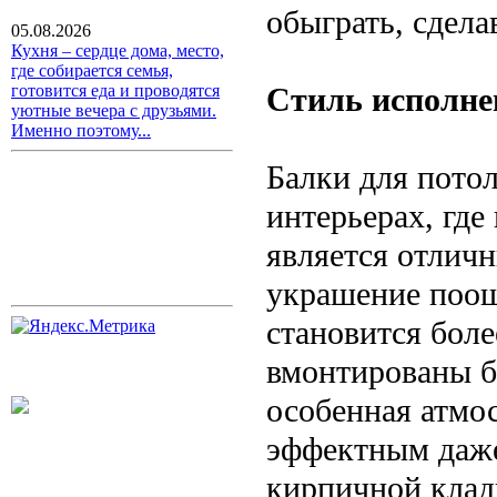
обыграть, сдел
05.08.2026
Кухня – сердце дома, место,
где собирается семья,
Стиль исполне
готовится еда и проводятся
уютные вечера с друзьями.
Именно поэтому...
Балки для потол
интерьерах, где
является отличн
украшение поощ
становится боле
вмонтированы ба
особенная атмос
эффектным даже 
кирпичной клад