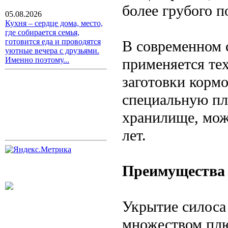
более грубого п
05.08.2026
Кухня – сердце дома, место,
где собирается семья,
готовится еда и проводятся
В современном 
уютные вечера с друзьями.
применяется те
Именно поэтому...
заготовки кормо
специальную пл
хранилище, мож
лет.
Преимущества
Укрытие силоса
множеством плю