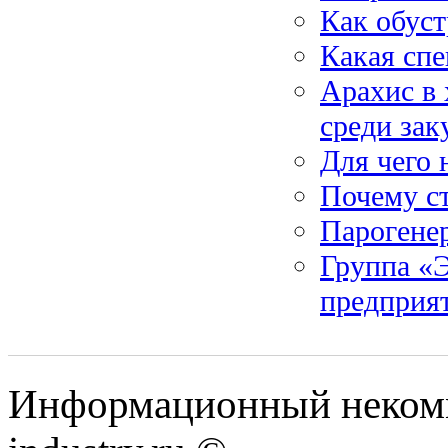
Как обус
Какая спе
Арахис в 
среди зак
Для чего 
Почему с
Парогене
Группа «
предприя
Информационный некомм