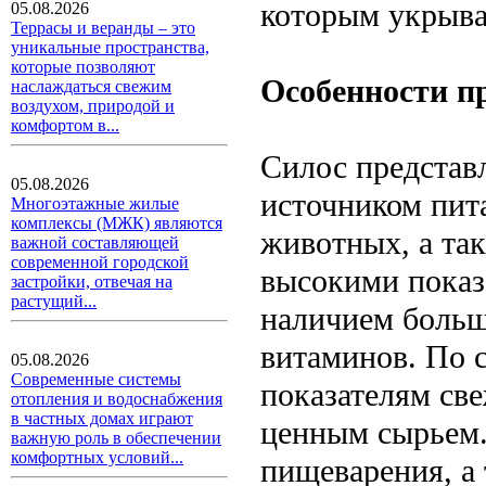
которым укрыва
05.08.2026
Террасы и веранды – это
уникальные пространства,
которые позволяют
Особенности п
наслаждаться свежим
воздухом, природой и
комфортом в...
Силос представл
05.08.2026
источником пит
Многоэтажные жилые
комплексы (МЖК) являются
животных, а так
важной составляющей
современной городской
высокими показ
застройки, отвечая на
растущий...
наличием больш
витаминов. По 
05.08.2026
Современные системы
показателям све
отопления и водоснабжения
в частных домах играют
ценным сырьем.
важную роль в обеспечении
комфортных условий...
пищеварения, а 