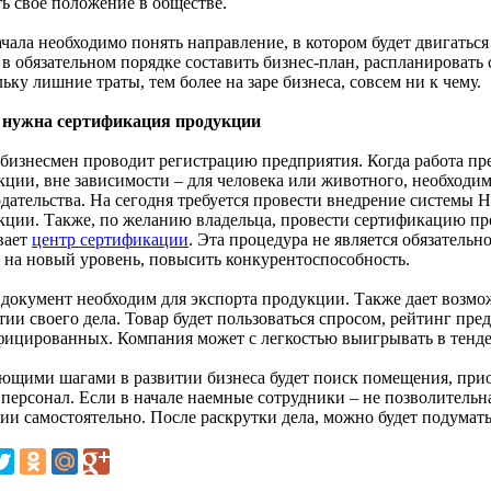
ть свое положение в обществе.
чала необходимо понять направление, в котором будет двигаться
 в обязательном порядке составить бизнес-план, распланировать
ьку лишние траты, тем более на заре бизнеса, совсем ни к чему.
 нужна сертификация продукции
 бизнесмен проводит регистрацию предприятия. Когда работа пр
кции, вне зависимости – для человека или животного, необходим
одательства. На сегодня требуется провести внедрение системы
кции. Также, по желанию владельца, провести сертификацию пр
вает
центр сертификации
. Эта процедура не является обязатель
 на новый уровень, повысить конкурентоспособность.
 документ необходим для экспорта продукции. Также дает возмо
ии своего дела. Товар будет пользоваться спросом, рейтинг пре
фицированных. Компания может с легкостью выигрывать в тенде
ющими шагами в развитии бизнеса будет поиск помещения, прио
 персонал. Если в начале наемные сотрудники – не позволительн
ии самостоятельно. После раскрутки дела, можно будет подумат