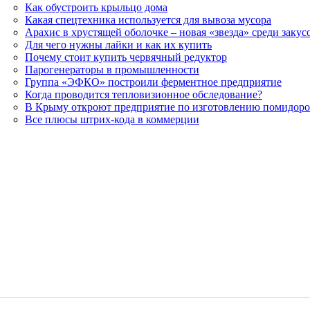
Как обустроить крыльцо дома
Какая спецтехника используется для вывоза мусора
Арахис в хрустящей оболочке – новая «звезда» среди закусо
Для чего нужны лайки и как их купить
Почему стоит купить червячный редуктор
Парогенераторы в промышленности
Группа «ЭФКО» построили ферментное предприятие
Когда проводится тепловизионное обследование?
В Крыму откроют предприятие по изготовлению помидор
Все плюсы штрих-кода в коммерции