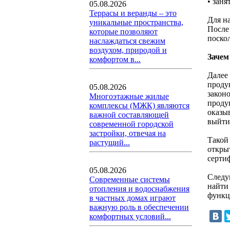
• заня
05.08.2026
Террасы и веранды – это
Для на
уникальные пространства,
После
которые позволяют
поскол
наслаждаться свежим
воздухом, природой и
Зачем
комфортом в...
Далее
проду
05.08.2026
закон
Многоэтажные жилые
проду
комплексы (МЖК) являются
оказы
важной составляющей
выйти
современной городской
застройки, отвечая на
Такой
растущий...
открыт
серти
05.08.2026
Следу
Современные системы
найти
отопления и водоснабжения
функц
в частных домах играют
важную роль в обеспечении
комфортных условий...