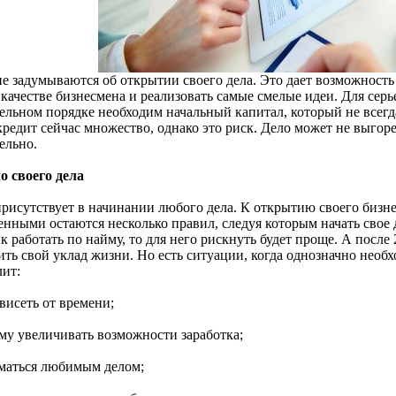
е задумываются об открытии своего дела. Это дает возможность
 качестве бизнесмена и реализовать самые смелые идеи. Для серь
тельном порядке необходим начальный капитал, который не всег
кредит сейчас множество, однако это риск. Дело может не выгоре
ельно.
о своего дела
присутствует в начинании любого дела. К открытию своего бизн
енными остаются несколько правил, следуя которым начать свое 
 работать по найму, то для него рискнуть будет проще. А после
ть свой уклад жизни. Но есть ситуации, когда однозначно необх
лит:
ависеть от времени;
ому увеличивать возможности заработка;
иматься любимым делом;