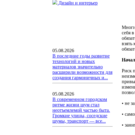
Дизайн и интерьер
Многи
себя в
обяза
взять 
обязат
05.08.2026
В последние годы развитие
Начал
технологий и новых
материалов значительно
Риск 
расширили возможности для
неизм
создания гармоничных и...
привык
измени
позво
05.08.2026
В современном городском
• не з
ритме жизни шум стал
неотъемлемой частью быта.
• сам
Громкие улицы, соседские
шумы, транспорт — все...
• зан