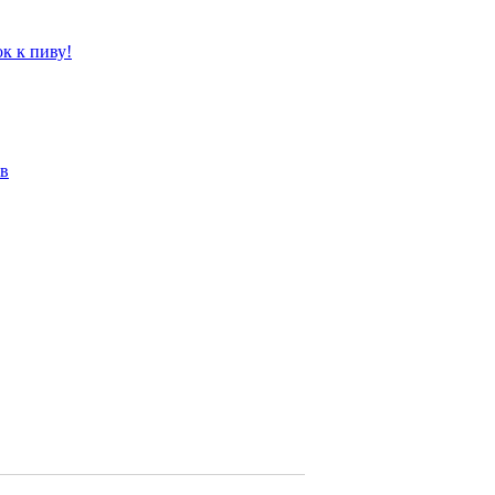
к к пиву!
ов