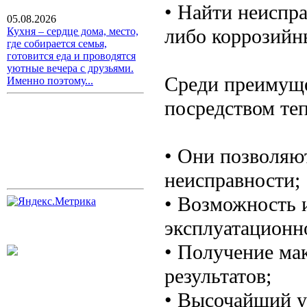
• Найти неиспр
05.08.2026
либо коррозийны
Кухня – сердце дома, место,
где собирается семья,
готовится еда и проводятся
уютные вечера с друзьями.
Среди преимуще
Именно поэтому...
посредством те
• Они позволяю
неисправности;
• Возможность 
эксплуатационн
• Получение ма
результатов;
• Высочайший у