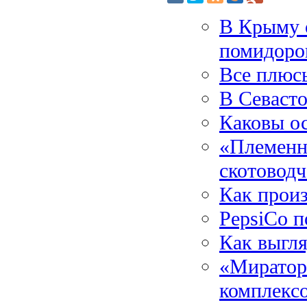
В Крыму 
помидоро
Все плюс
В Севаст
Каковы о
«Племенн
скотовод
Как произ
PepsiCo п
Как выгля
«Мираторг
комплексо