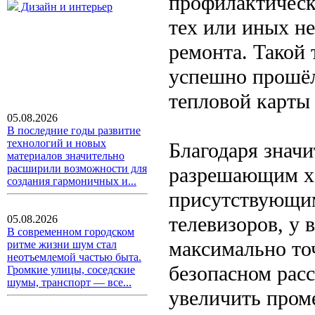
профилактическ
Дизайн и интерьер
тех или иных н
ремонта. Такой 
успешно прошёл
тепловой карты
05.08.2026
В последние годы развитие
технологий и новых
Благодаря знач
материалов значительно
расширили возможности для
разрешающим ха
создания гармоничных и...
присутствующим
телевизоров, у 
05.08.2026
В современном городском
максимально то
ритме жизни шум стал
неотъемлемой частью быта.
безопасном рас
Громкие улицы, соседские
шумы, транспорт — все...
увеличить пром