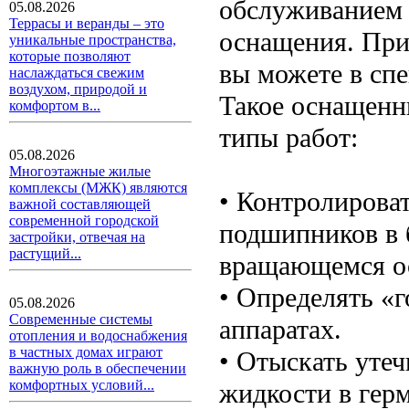
обслуживанием 
05.08.2026
Террасы и веранды – это
оснащения. При
уникальные пространства,
которые позволяют
вы можете в сп
наслаждаться свежим
воздухом, природой и
Такое оснащенн
комфортом в...
типы работ:
05.08.2026
Многоэтажные жилые
комплексы (МЖК) являются
• Контролироват
важной составляющей
современной городской
подшипников в 
застройки, отвечая на
растущий...
вращающемся о
• Определять «
05.08.2026
Современные системы
аппаратах.
отопления и водоснабжения
в частных домах играют
• Отыскать утеч
важную роль в обеспечении
комфортных условий...
жидкости в гер