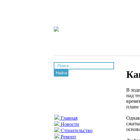
Ка
Найти
В ход
над т
време
плане
Однак
Главная
сжаты
Новости
основа
Строительство
Ремонт