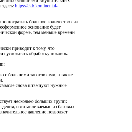
ками либо машинами внушительных
 здесь:
https://ekb.kontinental-
жно потратить большое количество сил
 бесформенное основание будет
рической форме, тем меньше времени
ески приводит к тому, что
оит усложнять обработку поковок.
ми:
ло с большими заготовками, а также
и.
м смысле слова штампуют нужные
ствует несколько больших групп:
изделия, изготавливаемые из базовых
 значительное давление позволяет