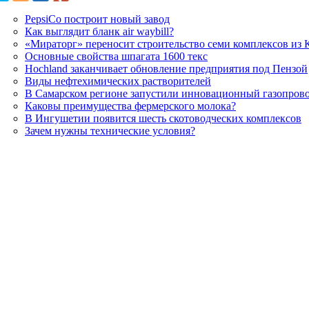
PepsiCo построит новый завод
Как выглядит бланк air waybill?
«Мираторг» переносит строительство семи комплексов из 
Основные свойства шпагата 1600 текс
Hochland заканчивает обновление предприятия под Пензой
Виды нефтехимических растворителей
В Самарском регионе запустили инновационный газопров
Каковы преимущества фермерского молока?
В Ингушетии появится шесть скотоводческих комплексов
Зачем нужны технические условия?