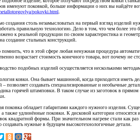
 подобное изделие, которое получают посредством ковки стан
ров именуют поковкой, больше информации о них вы найдёте вот
metallotorgovlya/pokovki.html
.
ью создания столь незамысловатых на первый взгляд изделий ну
работать правильную технологию. Дело в том, что чем более это
ижено к реальной продукции по своим характеристика и геомет
 на создание стальных конструкций.
 помнить, что в этой сфере любая ненужная процедура автоматич
венно возрастает стоимость конечного товара, вот почему не ст
водство подобных изделий осуществляется несколькими метода
нология ковки. Она бывает машинной, когда приходится иметь де
й – позволяет создавать специализированные и необычные детал
одика горячей штамповки. В таком случае из заготовок в прямо
ки.
ая поковка обладает габаритами каждого нужного изделия. Суще
, а также удлинённые поковки. К дисковой категории относятся 
овок квадратной формы. При значительном нагреве стали как раз
о создавать нужные в будущем высокотехнологичные детали.