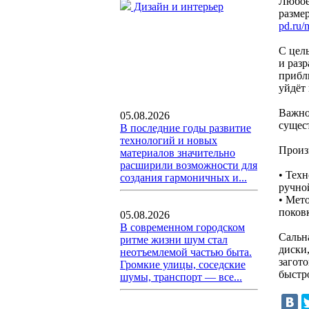
Любое
Дизайн и интерьер
разме
pd.ru/
С цел
и раз
прибл
уйдёт
Важно
05.08.2026
сущест
В последние годы развитие
технологий и новых
Произ
материалов значительно
расширили возможности для
• Тех
создания гармоничных и...
ручно
• Мет
поков
05.08.2026
В современном городском
Сальн
ритме жизни шум стал
диски
неотъемлемой частью быта.
загот
Громкие улицы, соседские
быстр
шумы, транспорт — все...