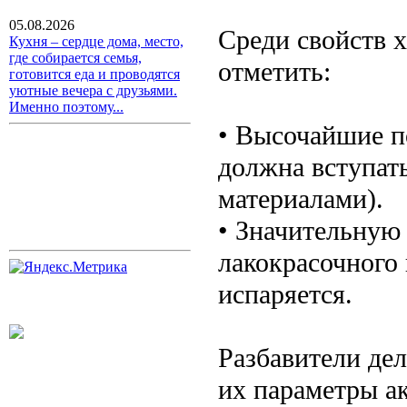
05.08.2026
Среди свойств 
Кухня – сердце дома, место,
где собирается семья,
отметить:
готовится еда и проводятся
уютные вечера с друзьями.
Именно поэтому...
• Высочайшие п
должна вступат
материалами).
• Значительную
лакокрасочного
испаряется.
Разбавители де
их параметры а