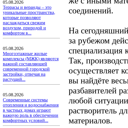
же с иными мат
05.08.2026
Террасы и веранды – это
соединений.
уникальные пространства,
которые позволяют
наслаждаться свежим
воздухом, природой и
На сегодняшний 
комфортом в...
за рубежом дей
специализация к
05.08.2026
Многоэтажные жилые
Так, производст
комплексы (МЖК) являются
важной составляющей
осуществляет к
современной городской
застройки, отвечая на
вы найдёте вес
растущий...
разбавителей ра
05.08.2026
любой ситуации
Современные системы
отопления и водоснабжения
растворитель д
в частных домах играют
важную роль в обеспечении
материалов.
комфортных условий...