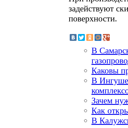
задействуют ск
поверхности.
В Самарс
газопрово
Каковы п
В Ингуше
комплекс
Зачем ну
Как откры
В Калужс