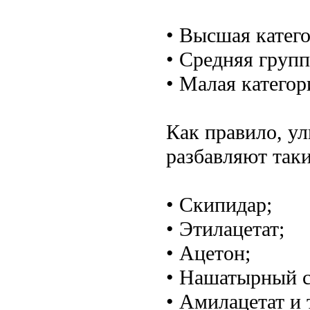
• Высшая катего
• Средняя групп
• Малая категор
Как правило, у
разбавляют так
• Скипидар;
• Этилацетат;
• Ацетон;
• Нашатырный с
• Амилацетат и т