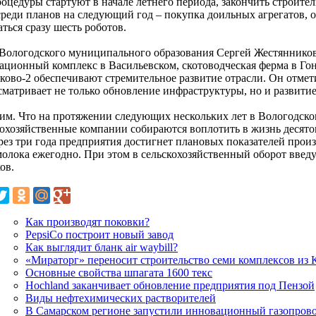
роцедуры стартуют в начале летнего периода, закончить строите
 среди планов на следующий год – покупка доильных агрегатов, 
ться сразу шесть роботов.
 Вологодского муниципального образования Сергей Жестянников 
ационный комплекс в Васильевском, скотоводческая ферма в Гон
ково-2 обеспечивают стремительное развитие отрасли. Он отмет
сматривает не только обновление инфраструктуры, но и развити
им. Что на протяжении следующих нескольких лет в Вологодск
кохозяйственные компании собираются воплотить в жизнь десят
рез три года предприятия достигнет плановых показателей произ
молока ежегодно. При этом в сельскохозяйственный оборот введу
ов.
Как производят поковки?
PepsiCo построит новый завод
Как выглядит бланк air waybill?
«Мираторг» переносит строительство семи комплексов из 
Основные свойства шпагата 1600 текс
Hochland заканчивает обновление предприятия под Пензой
Виды нефтехимических растворителей
В Самарском регионе запустили инновационный газопров