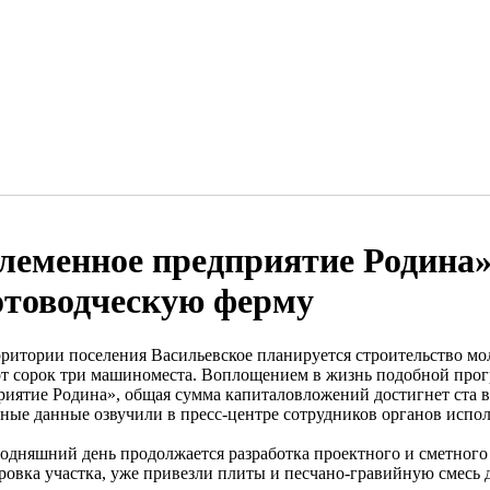
леменное предприятие Родина»
отоводческую ферму
рритории поселения Васильевское планируется строительство мо
от сорок три машиноместа. Воплощением в жизнь подобной про
риятие Родина», общая сумма капиталовложений достигнет ста 
ные данные озвучили в пресс-центре сотрудников органов испол
годняшний день продолжается разработка проектного и сметного
ровка участка, уже привезли плиты и песчано-гравийную смесь д