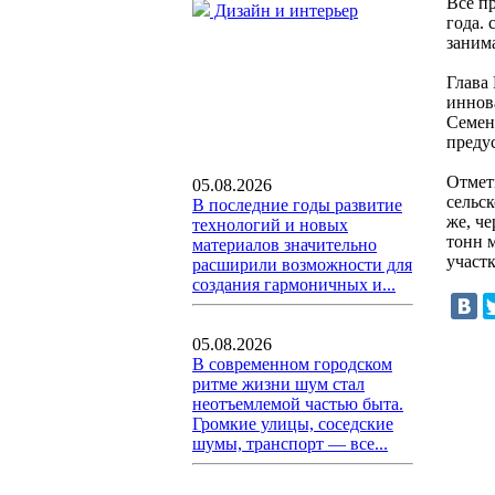
Все п
Дизайн и интерьер
года.
занима
Глава
иннов
Семен
преду
Отмет
05.08.2026
сельс
В последние годы развитие
же, че
технологий и новых
тонн 
материалов значительно
участк
расширили возможности для
создания гармоничных и...
05.08.2026
В современном городском
ритме жизни шум стал
неотъемлемой частью быта.
Громкие улицы, соседские
шумы, транспорт — все...