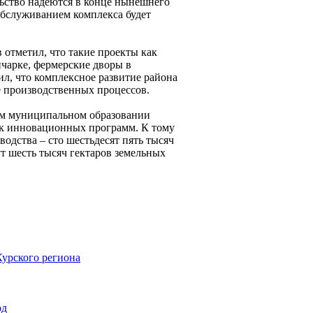
льство надеются в конце нынешнего
обслуживанием комплекса будет
отметил, что такие проекты как
чарке, фермерские дворы в
ил, что комплексное развитие района
е производственных процессов.
ом муниципальном образовании
ок инновационных программ. К тому
водства – сто шестьдесят пять тысяч
т шесть тысяч гектаров земельных
Курского региона
од