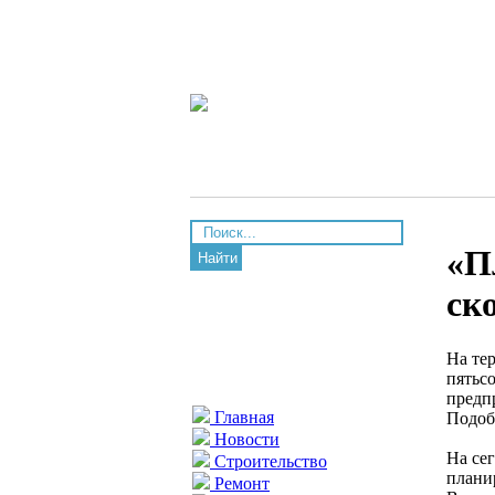
«П
Найти
ск
На те
пятьс
предп
Главная
Подоб
Новости
На се
Строительство
плани
Ремонт