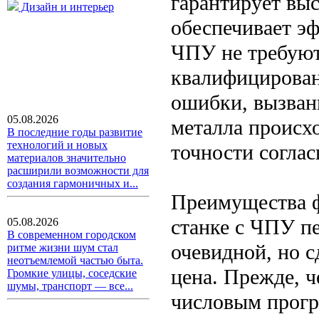
гарантирует вы
Дизайн и интерьер
обеспечивает эф
ЧПУ не требуют
квалифицирован
ошибки, вызван
05.08.2026
металла происх
В последние годы развитие
технологий и новых
точности соглас
материалов значительно
расширили возможности для
создания гармоничных и...
Преимущества ф
станке с ЧПУ п
05.08.2026
В современном городском
очевидной, но 
ритме жизни шум стал
неотъемлемой частью быта.
цена. Прежде, 
Громкие улицы, соседские
шумы, транспорт — все...
числовым прог