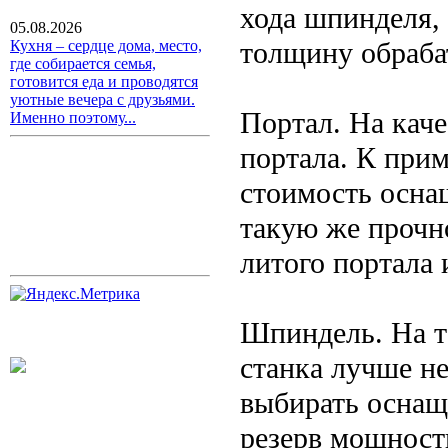
хода шпинделя,
05.08.2026
толщину обраба
Кухня – сердце дома, место,
где собирается семья,
готовится еда и проводятся
уютные вечера с друзьями.
Портал. На кач
Именно поэтому...
портала. К при
стоимость оснащ
такую же прочно
литого портала 
Шпиндель. На т
станка лучше н
выбирать оснащ
резерв мощност