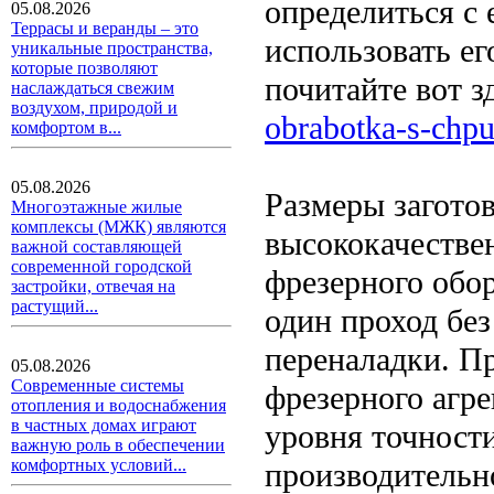
определиться с 
05.08.2026
Террасы и веранды – это
использовать ег
уникальные пространства,
которые позволяют
почитайте вот з
наслаждаться свежим
воздухом, природой и
obrabotka-s-chp
комфортом в...
05.08.2026
Размеры загото
Многоэтажные жилые
комплексы (МЖК) являются
высококачестве
важной составляющей
современной городской
фрезерного обор
застройки, отвечая на
растущий...
один проход бе
переналадки. П
05.08.2026
Современные системы
фрезерного агре
отопления и водоснабжения
в частных домах играют
уровня точности
важную роль в обеспечении
комфортных условий...
производительн