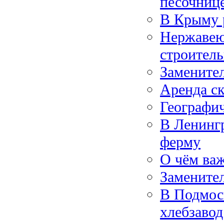
песочниц
В Крыму р
Нержавею
строител
Замените
Аренда с
Географи
В Ленингр
ферму
О чём ва
Замените
В Подмос
хлебзавод