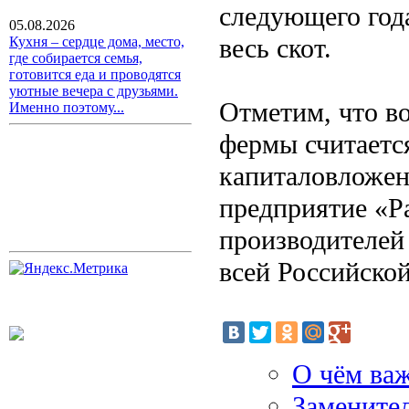
следующего года
05.08.2026
весь скот.
Кухня – сердце дома, место,
где собирается семья,
готовится еда и проводятся
уютные вечера с друзьями.
Отметим, что в
Именно поэтому...
фермы считаетс
капиталовложен
предприятие «Р
производителей 
всей Российско
О чём ва
Замените