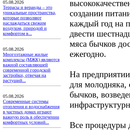
высококачестве
05.08.2026
Террасы и веранды – это
создании питан
уникальные пространства,
которые позволяют
каждый год на 
наслаждаться свежим
воздухом, природой и
двести шестнад
комфортом в...
мяса бычков дос
05.08.2026
ежегодно.
Многоэтажные жилые
комплексы (МЖК) являются
важной составляющей
современной городской
На предприятии
застройки, отвечая на
растущий...
для молодняка,
бычков, возведе
05.08.2026
Современные системы
инфраструктурн
отопления и водоснабжения
в частных домах играют
важную роль в обеспечении
комфортных условий...
Все процедуры 