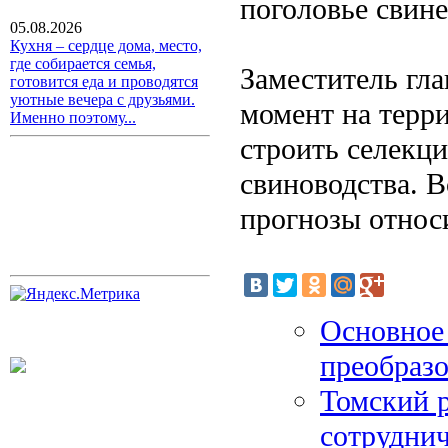
поголовье свине
05.08.2026
Кухня – сердце дома, место,
где собирается семья,
Заместитель гла
готовится еда и проводятся
уютные вечера с друзьями.
момент на терр
Именно поэтому...
строить селекц
свиноводства. В
прогнозы относ
Основное 
преобразо
Томский р
сотруднич