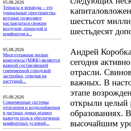
следующих неск
05.08.2026
Террасы и веранды – это
капиталовложен
уникальные пространства,
которые позволяют
шестьсот милли
наслаждаться свежим
воздухом, природой и
шестьдесят доп
комфортом в...
Андрей Коробка
05.08.2026
Многоэтажные жилые
сегодня активн
комплексы (МЖК) являются
важной составляющей
отрасли. Свинов
современной городской
застройки, отвечая на
важных. В насто
растущий...
этапе возрожден
05.08.2026
открыли целый 
Современные системы
отопления и водоснабжения
образованиях. 
в частных домах играют
важную роль в обеспечении
высочайшим уро
комфортных условий...