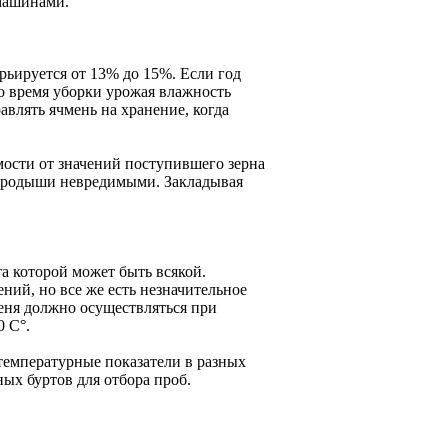
машинами.
рьируется от 13% до 15%. Если год
во время уборки урожая влажность
авлять ячмень на хранение, когда
ости от значений поступившего зерна
 зародыши невредимыми. Закладывая
та которой может быть всякой.
ний, но все же есть незначительное
еня должно осуществляться при
 С°.
температурные показатели в разных
ых буртов для отбора проб.