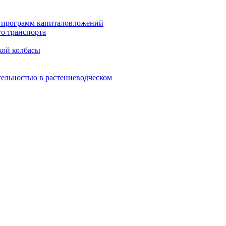
х программ капиталовложений
о транспорта
кой колбасы
ельностью в растениеводческом