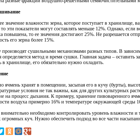
 на разные фракции воздушно-решетными семяочистительными 
ушивание
е значение влажности зерна, которое поступает в хранилище, ва
 то эти показатели могут составлять меньше 12%. Однако, если 
а повышена, то ее значения достигают 25%. Не разрешается отпр
сть его зерна более 15%.
 производят сушильными механизмами разных типов. В зависим
я определяется метод и время сушки. Главная задача – оставить
ь в хранилище, его обязательно нужно охладить.
ние
о ячмень хранят в помещении, засыпая его в кучу (бурты), высо
атурные условия не так важны, как для других культурных расте
ие на процесс дыхания. К примеру, хранение пивоваренного ячм
ости воздуха примерно 16% и температуре окружающей среды 10
 внимательно необходимо контролировать уровень влажности и 
х огромных куч. Нужно обеспечить подход во все части насыпанн