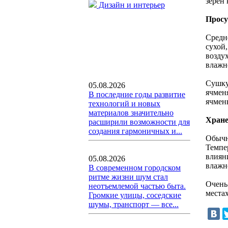
зерен
Дизайн и интерьер
Прос
Средне
сухой,
воздух
влажно
Сушку
05.08.2026
ячмен
В последние годы развитие
ячмен
технологий и новых
материалов значительно
Хране
расширили возможности для
создания гармоничных и...
Обычн
Темпер
влиян
05.08.2026
влажн
В современном городском
ритме жизни шум стал
Очень
неотъемлемой частью быта.
места
Громкие улицы, соседские
шумы, транспорт — все...