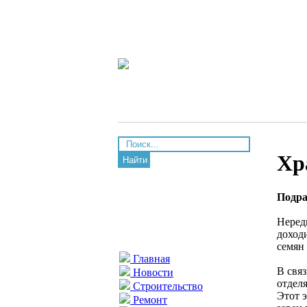
Хр
Найти
Подра
Нередк
доход
семян
Главная
В свя
Новости
отдел
Строительство
Этот 
Ремонт