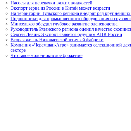
Насосы для перекачки вязких жидкостей
Экспорт зерна из России в Китай может возрасти
На территории Тульского региона внедрят ряд крупнейши
Подшипники для промышленного оборудования и грузовог
Минсельхоз обсудил глубокое развитие оленеводства
Руководитель Рязанского региона оценил качество скопинс
Сергей Левин: Экспорт является будущим АПК России
Вторая жизнь Николаевской птичьей фабрики
Компания «Черемшан-Агро» занимается селекционной деят
секторе
Что такое молочнокислое брожение