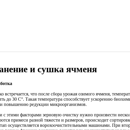
анение и сушка ячменя
ботка
о встречается, что после сбора урожая озимого ячменя, темпера
ить до 30 С°. Такая температура способствует ускорению биохим
 и повышению редукции микроорганизмов.
зи с этими факторами зерновую очистку нужно произвести неско
яются примеси разной тяжести и размеров, происходит сортиров
этап осуществляется ворохоочистительными машинами. При втор