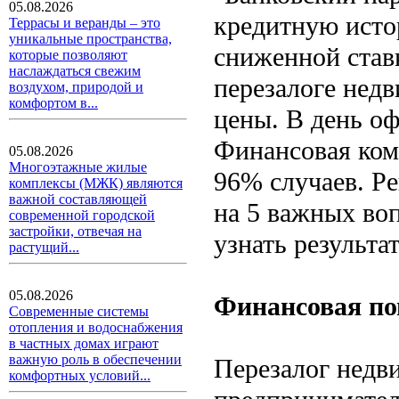
05.08.2026
кредитную исто
Террасы и веранды – это
уникальные пространства,
сниженной став
которые позволяют
наслаждаться свежим
перезалоге нед
воздухом, природой и
комфортом в...
цены. В день оф
Финансовая ком
05.08.2026
Многоэтажные жилые
96% случаев. Р
комплексы (МЖК) являются
важной составляющей
на 5 важных во
современной городской
застройки, отвечая на
узнать результат
растущий...
05.08.2026
Финансовая по
Современные системы
отопления и водоснабжения
в частных домах играют
важную роль в обеспечении
Перезалог недв
комфортных условий...