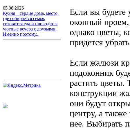
05.08.2026
Если вы будете 
Кухня – сердце дома, место,
где собирается семья,
оконный проем, 
готовится еда и проводятся
уютные вечера с друзьями.
однако цветы, к
Именно поэтому...
придется убрать
Если жалюзи кре
подоконник буд
растить цветы. 
конструкции жа
они будут откры
центру, а также
нее. Выбирать 