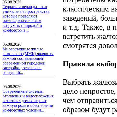
05.08.2026
классическим в
Террасы и веранды – это
уникальные пространства,
заведений, боль
которые позволяют
наслаждаться свежим
и т.д. Также, в
воздухом, природой и
комфортом в...
встретить жалюз
смотрятся довол
05.08.2026
Многоэтажные жилые
комплексы (МЖК) являются
важной составляющей
Правила выбо
современной городской
застройки, отвечая на
растущий...
Выбрать жалюзи
05.08.2026
дело непростое,
Современные системы
отопления и водоснабжения
чем отправиться
в частных домах играют
важную роль в обеспечении
образом будут р
комфортных условий...