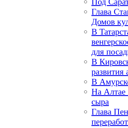
Под Сарат
Глава Ста
Домов кул
В Татарст
венгерск
для посад
В Кировс
развития 
В Амурско
На Алтае 
сыра
Глава Пен
перерабо