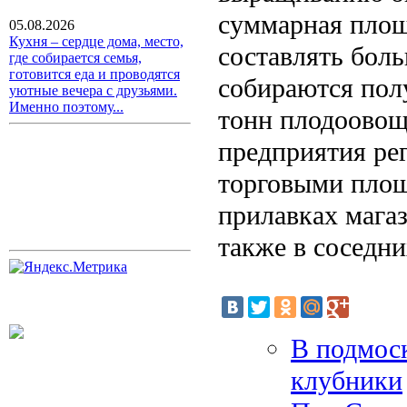
суммарная площ
05.08.2026
Кухня – сердце дома, место,
составлять боль
где собирается семья,
готовится еда и проводятся
собираются полу
уютные вечера с друзьями.
Именно поэтому...
тонн плодоовощ
предприятия ре
торговыми площ
прилавках магаз
также в соседни
В подмос
клубники