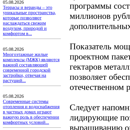
05.08.2026
программы сост
Террасы и веранды – это
уникальные пространства,
миллионов рубл
которые позволяют
наслаждаться свежим
дополнительных
воздухом, природой и
комфортом в...
Показатель мощ
05.08.2026
проектном пакет
Многоэтажные жилые
комплексы (МЖК) являются
гектаров метал
важной составляющей
современной городской
позволяет обесп
застройки, отвечая на
растущий...
отечественном 
05.08.2026
Современные системы
Следует напомн
отопления и водоснабжения
в частных домах играют
лидирующие поз
важную роль в обеспечении
комфортных условий...
выращиванию ов