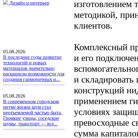
изготовлением т
Дизайн и интерьер
методикой, при
клиентов.
Комплексный пр
05.08.2026
и его подключен
В последние годы развитие
технологий и новых
вспомогательно
материалов значительно
расширили возможности для
и складировать
создания гармоничных и...
конструкций ни
05.08.2026
применением ги
В современном городском
ритме жизни шум стал
условиях защищ
неотъемлемой частью быта.
Громкие улицы, соседские
превосходные с
шумы, транспорт — все...
сумма капитало