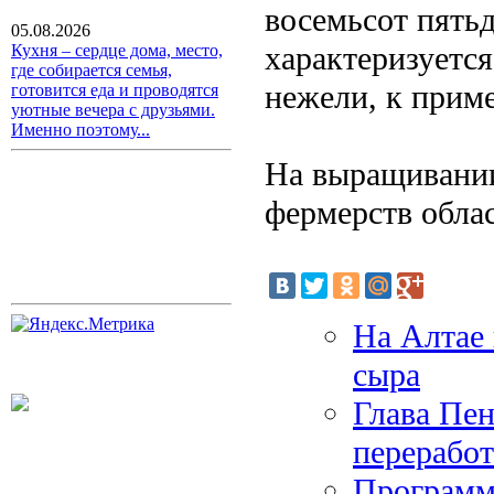
восемьсот пятьд
05.08.2026
характеризуетс
Кухня – сердце дома, место,
где собирается семья,
нежели, к приме
готовится еда и проводятся
уютные вечера с друзьями.
Именно поэтому...
На выращивании
фермерств облас
На Алтае 
сыра
Глава Пен
перерабо
Программ