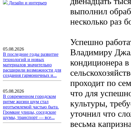
двенадцать тыся
Дизайн и интерьер
выполнил обрабо
несколько раз б
Успешно работа
05.08.2026
Владимиру Джал
В последние годы развитие
технологий и новых
кондиционера в
материалов значительно
расширили возможности для
сельскохозяйст
создания гармоничных и...
проходит по сем
что для успешно
05.08.2026
В современном городском
культуры, требу
ритме жизни шум стал
неотъемлемой частью быта.
уточнил что сло
Громкие улицы, соседские
шумы, транспорт — все...
весьма капризна