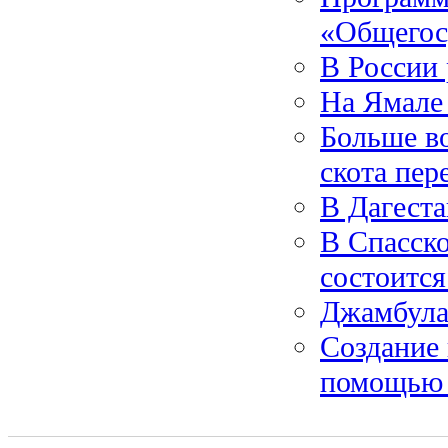
«Общегос
В России 
На Ямале
Больше во
скота пер
В Дагеста
В Спасск
состоитс
Джамбула
Создание
помощью 