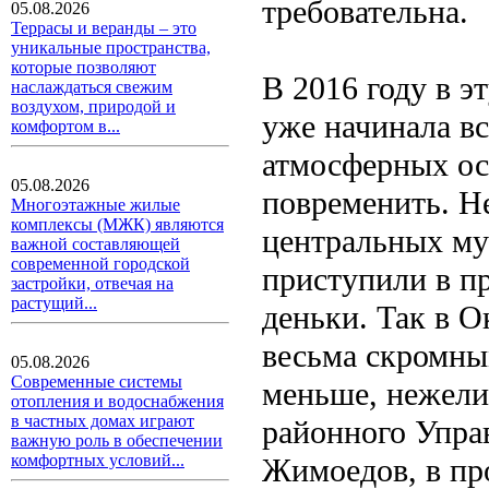
требовательна.
05.08.2026
Террасы и веранды – это
уникальные пространства,
которые позволяют
В 2016 году в э
наслаждаться свежим
воздухом, природой и
уже начинала вс
комфортом в...
атмосферных ос
05.08.2026
повременить. Не
Многоэтажные жилые
комплексы (МЖК) являются
центральных му
важной составляющей
современной городской
приступили в п
застройки, отвечая на
растущий...
деньки. Так в 
весьма скромным
05.08.2026
Современные системы
меньше, нежели
отопления и водоснабжения
в частных домах играют
районного Упра
важную роль в обеспечении
комфортных условий...
Жимоедов, в пр