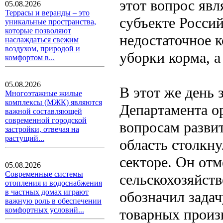
этот вопрос явл
05.08.2026
Террасы и веранды – это
субъекте Росси
уникальные пространства,
которые позволяют
недостаточное 
наслаждаться свежим
воздухом, природой и
уборки корма, а
комфортом в...
05.08.2026
В этот же день 
Многоэтажные жилые
комплексы (МЖК) являются
Департамента о
важной составляющей
современной городской
вопросам развит
застройки, отвечая на
растущий...
область столкну
секторе. Он отм
05.08.2026
Современные системы
сельскохозяйст
отопления и водоснабжения
в частных домах играют
обозначил зада
важную роль в обеспечении
комфортных условий...
товарных произв