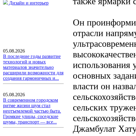
также ярмарки с
Дизайн и интерьер
Он проинформир
отрасли напрям
ультрасовремен
05.08.2026
высококачестве
В последние годы развитие
технологий и новых
использования 
материалов значительно
расширили возможности для
основных задан
создания гармоничных и...
власти он назв
сельскохозяйст
05.08.2026
В современном городском
сельских труже
ритме жизни шум стал
неотъемлемой частью быта.
сельскохозяйств
Громкие улицы, соседские
шумы, транспорт — все...
Джамбулат Хату