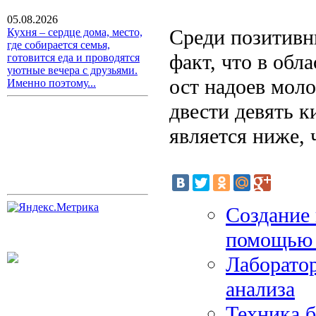
05.08.2026
Среди позитивн
Кухня – сердце дома, место,
где собирается семья,
факт, что в обл
готовится еда и проводятся
уютные вечера с друзьями.
ост надоев моло
Именно поэтому...
двести девять к
является ниже, 
Создание
помощью 
Лаборатор
анализа
Техника б