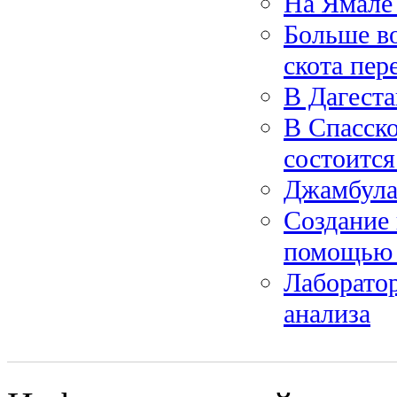
На Ямале
Больше во
скота пер
В Дагеста
В Спасск
состоитс
Джамбула
Создание
помощью 
Лаборатор
анализа