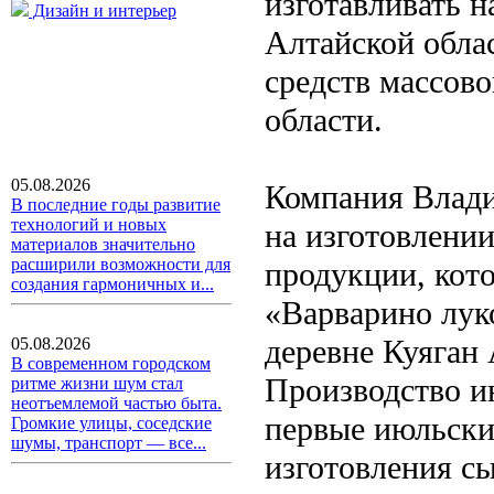
изготавливать н
Дизайн и интерьер
Алтайской обла
средств массов
области.
05.08.2026
Компания Влад
В последние годы развитие
технологий и новых
на изготовлении
материалов значительно
расширили возможности для
продукции, кот
создания гармоничных и...
«Варварино лук
деревне Куяган
05.08.2026
В современном городском
Производство и
ритме жизни шум стал
неотъемлемой частью быта.
первые июльски
Громкие улицы, соседские
шумы, транспорт — все...
изготовления сы