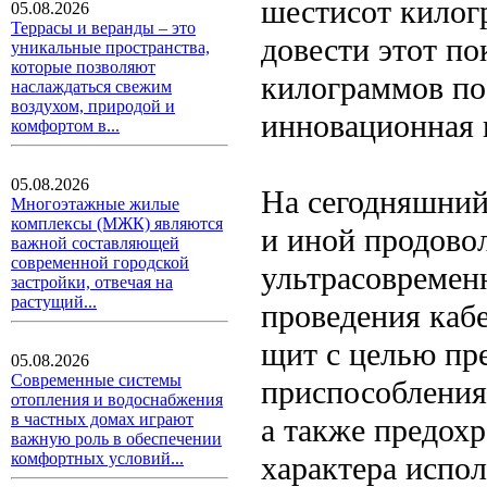
шестисот килог
05.08.2026
Террасы и веранды – это
довести этот по
уникальные пространства,
которые позволяют
килограммов пос
наслаждаться свежим
воздухом, природой и
инновационная 
комфортом в...
05.08.2026
На сегодняшний
Многоэтажные жилые
комплексы (МЖК) являются
и иной продово
важной составляющей
современной городской
ультрасовремен
застройки, отвечая на
растущий...
проведения кабе
щит с целью пр
05.08.2026
Современные системы
приспособления
отопления и водоснабжения
в частных домах играют
а также предох
важную роль в обеспечении
комфортных условий...
характера испо