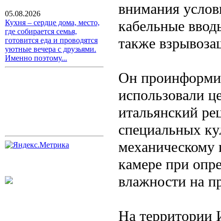
внимания усло
05.08.2026
кабельные ввод
Кухня – сердце дома, место,
где собирается семья,
также взрывоза
готовится еда и проводятся
уютные вечера с друзьями.
Именно поэтому...
Он проинформир
использовали ц
итальянский ре
специальных ку
механическому 
камере при опр
влажности на п
На территории И