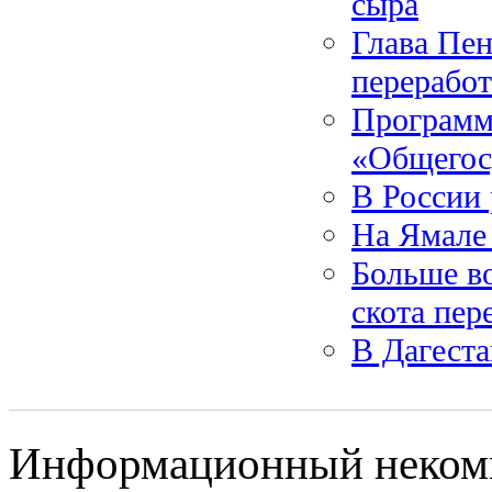
сыра
Глава Пен
перерабо
Программ
«Общегос
В России 
На Ямале
Больше во
скота пер
В Дагеста
Информационный некомм