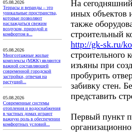
На сегодняшний 
05.08.2026
Террасы и веранды – это
иных объектов 
уникальные пространства,
которые позволяют
также оборудов
наслаждаться свежим
воздухом, природой и
строительный ко
комфортом в...
http://gk-sk.ru/
05.08.2026
строительного 
Многоэтажные жилые
комплексы (МЖК) являются
изъяны при созд
важной составляющей
современной городской
пробурить отве
застройки, отвечая на
растущий...
забивку стен. Б
представить стр
05.08.2026
Современные системы
отопления и водоснабжения
в частных домах играют
Первый пункт п
важную роль в обеспечении
комфортных условий...
организационно