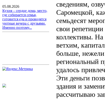
сведениям, озв
05.08.2026
Саромецкой, ка
Кухня – сердце дома, место,
где собирается семья,
семьдесят мероп
готовится еда и проводятся
уютные вечера с друзьями.
свои репетиции
Именно поэтому...
коллективы. На 
ветхим, капита
больше, нежели 
региональный п
удалось привлеч
Эти деньги поз
здания и замен
рассчитываю за