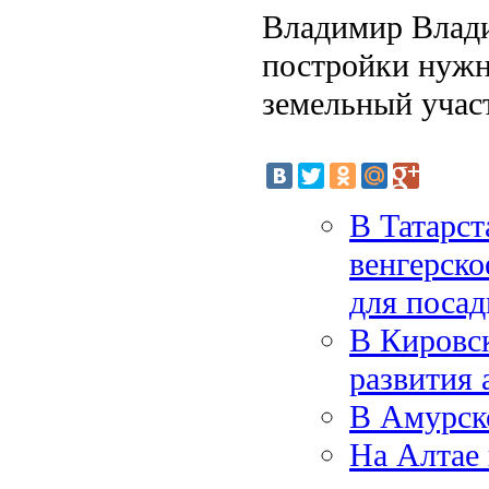
Владимир Влади
постройки нужн
земельный учас
В Татарст
венгерск
для посад
В Кировс
развития 
В Амурско
На Алтае 