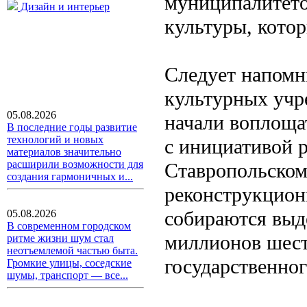
муниципалитето
Дизайн и интерьер
культуры, кото
Следует напомни
культурных учр
05.08.2026
начали воплощат
В последние годы развитие
технологий и новых
с инициативой 
материалов значительно
расширили возможности для
Ставропольском
создания гармоничных и...
реконструкцион
собираются выд
05.08.2026
В современном городском
миллионов шест
ритме жизни шум стал
неотъемлемой частью быта.
государственног
Громкие улицы, соседские
шумы, транспорт — все...