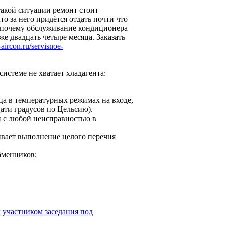
 такой ситуации ремонт стоит
то за него придётся отдать почти что
т почему обслуживание кондиционера
е двадцать четыре месяца. Заказать
e-aircon.ru/servisnoe-
системе не хватает хладагента:
ца в температурных режимах на входе,
цати градусов по Цельсию).
 и с любой неисправностью в
вает выполнение целого перечня
бменников;
л участником заседания под