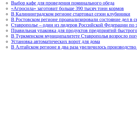
Выбор кафе для проведения поминального обеда
«Агросила» заготовит больше 390 тысяч тонн кормов
В Калининградском регионе стартовал сезон клубиники
В Ростовском регионе проанализировали состояние дел в с
Ставрополье – один из лидеров Российской Федерации по 
Правильная упаковка для продуктов предприятий быстрог
В Туркменском муниципалитете Ставрополья возросло пог
Установка автоматических ворот для дома
В Алтайском регионе в два раза увеличилось производство