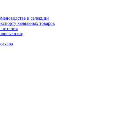
еменоводстве и селекции
экспорту халяльных товаров
о питания
оловье птиц
 сахара