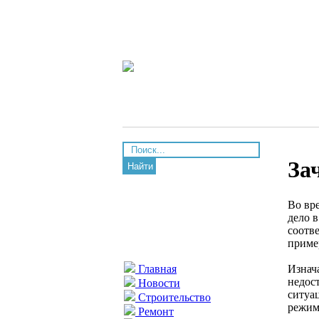
За
Найти
Во вр
дело 
соотв
приме
Изнач
Главная
недос
Новости
ситуа
Строительство
режим
Ремонт