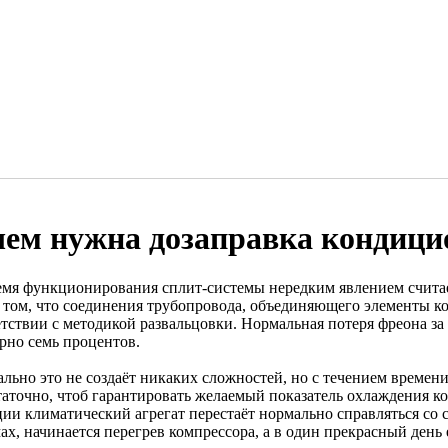
чем нужна дозаправка кондици
емя функционирования сплит-системы нередким явлением считает
в том, что соединения трубопровода, объединяющего элементы 
етствии с методикой развальцовки. Нормальная потеря фреона за
рно семь процентов.
ально это не создаёт никаких сложностей, но с течением времен
таточно, чтоб гарантировать желаемый показатель охлаждения к
ции климатический агрегат перестаёт нормально справляться со
ах, начинается перегрев компрессора, а в один прекрасный день