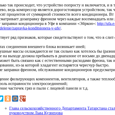
ько так происходит, что устройство попросту н включается, и в
во, ведь компрессор является дорогостоящим устройством, так ч
есят процентов от суммарной стоимости всего кондиционера. В
сматривает дозаправку фреоном через каждые восемнадцать или ж
у заправки кондиционера в Уфе в компании «Эйркон»:
http://ufa.
delenie/zapravka-konditsionera-v-ufe/
.
вует ряд признаков, которые свидетельствуют о том, что в слит-
етах соединения внешнего блока возникает иней;
душные массы охлаждаются не так сильно как хотелось бы (разни
же на выходе должна пребывать в диапазоне от восьми до двенад
 может быть связано как с естественными расходами фреона, так
овании, из-за которой хладагент испаряется чересчур быстро.
ме заправки фреоном, обслуживание кондиционеров предусматри
щение фильтрующих компонентов, вентиляторов, а также теплоо
троль исправности электросоединений;
ение частичек гряз и пыли с лицевой панели и т.д.
Глава сельскохозяйственного Департамента Татарстана ста
руководством Льва Кузнецова