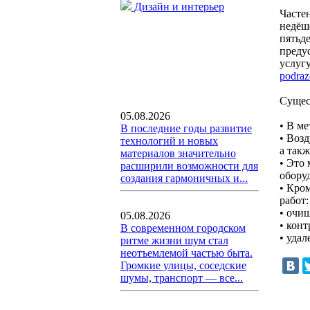
Дизайн и интерьер
Частен
недёше
пятьд
преду
услуг
podraz
Сущест
05.08.2026
• В м
В последние годы развитие
• Воз
технологий и новых
а так
материалов значительно
• Это
расширили возможности для
оборуд
создания гармоничных и...
• Кро
работ:
• очи
05.08.2026
• кон
В современном городском
• удал
ритме жизни шум стал
неотъемлемой частью быта.
Громкие улицы, соседские
шумы, транспорт — все...