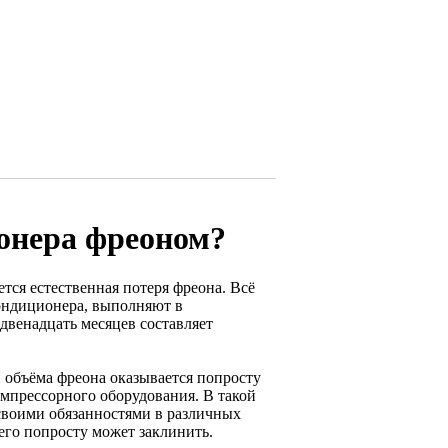
онера фреоном?
ся естественная потеря фреона. Всё
кондиционера, выполняют в
 двенадцать месяцев составляет
и объёма фреона оказывается попросту
омпрессорного оборудования. В такой
 своими обязанностями в различных
 его попросту может заклинить.