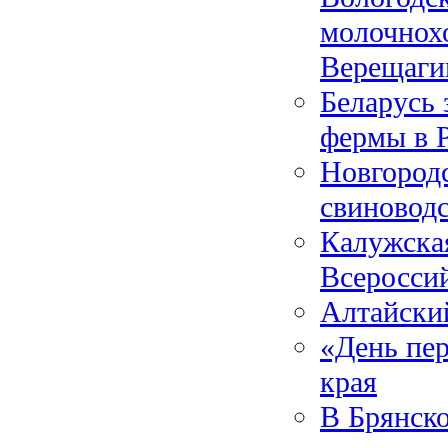
молочнох
Верещаги
Беларусь 
фермы в 
Новгородс
свиновод
Калужская
Всеросси
Алтайски
«День пе
края
В Брянско