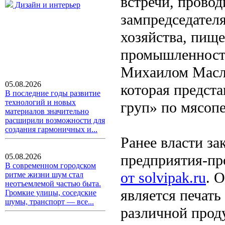
встречи, провод
Дизайн и интерьер
зампредседателя
хозяйства, пищ
промышленности
Михаилом Масло
05.08.2026
которая предст
В последние годы развитие
технологий и новых
груп» по мясоп
материалов значительно
расширили возможности для
создания гармоничных и...
Ранее власти за
предприятия-пр
05.08.2026
В современном городском
от solvipak.ru
. 
ритме жизни шум стал
неотъемлемой частью быта.
является печать
Громкие улицы, соседские
шумы, транспорт — все...
различной проду