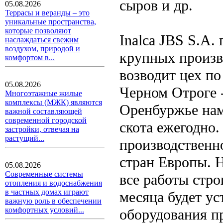
сыров и др.
05.08.2026
Террасы и веранды – это
уникальные пространства,
которые позволяют
Inalca JBS S.A.
наслаждаться свежим
воздухом, природой и
крупных произв
комфортом в...
возводит цех по
05.08.2026
Черном Отроге 
Многоэтажные жилые
комплексы (МЖК) являются
Оренбуржье нам
важной составляющей
современной городской
скота ежегодно.
застройки, отвечая на
растущий...
производственн
стран Европы. 
05.08.2026
Современные системы
все работы стро
отопления и водоснабжения
в частных домах играют
месяца будет ус
важную роль в обеспечении
комфортных условий...
оборудования п