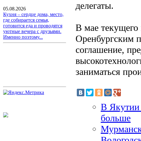
делегаты.
05.08.2026
Кухня – сердце дома, место,
где собирается семья,
В мае текущего
готовится еда и проводятся
уютные вечера с друзьями.
Оренбургским п
Именно поэтому...
соглашение, пр
высокотехнолог
заниматься прои
В Якутии 
больше
Мурманск
Вологодск