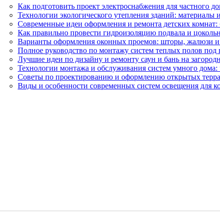
Как подготовить проект электроснабжения для частного д
Технологии экологического утепления зданий: материалы 
Современные идеи оформления и ремонта детских комнат: 
Как правильно провести гидроизоляцию подвала и цокольн
Варианты оформления оконных проемов: шторы, жалюзи и
Полное руководство по монтажу систем теплых полов под 
Лучшие идеи по дизайну и ремонту саун и бань на загород
Технологии монтажа и обслуживания систем умного дома: 
Советы по проектированию и оформлению открытых терра
Виды и особенности современных систем освещения для 