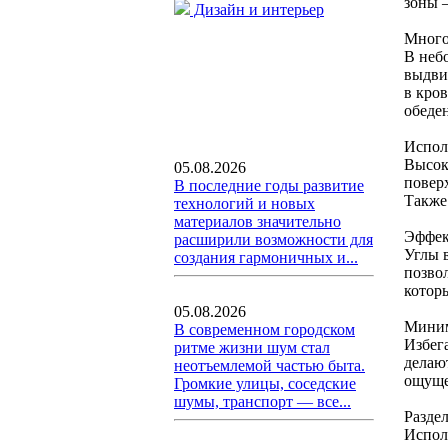
зоны 
Дизайн и интерьер
Много
В неб
выдви
в кро
обеде
Испол
Высок
05.08.2026
повер
В последние годы развитие
Также
технологий и новых
материалов значительно
Эффек
расширили возможности для
Углы 
создания гармоничных и...
позво
котор
05.08.2026
Миним
В современном городском
Избег
ритме жизни шум стал
делаю
неотъемлемой частью быта.
ощуще
Громкие улицы, соседские
шумы, транспорт — все...
Разде
Испол