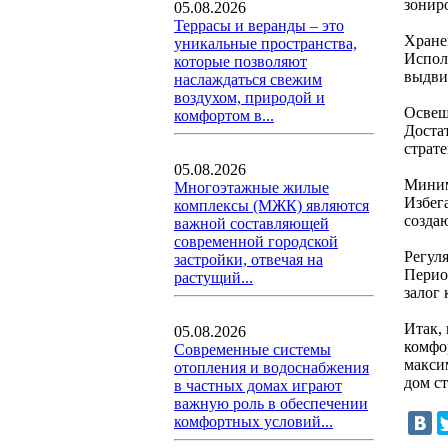
зонир
05.08.2026
Террасы и веранды – это
Хране
уникальные пространства,
Испол
которые позволяют
выдви
наслаждаться свежим
воздухом, природой и
Освещ
комфортом в...
Доста
страт
05.08.2026
Миним
Многоэтажные жилые
Избег
комплексы (МЖК) являются
созда
важной составляющей
современной городской
Регул
застройки, отвечая на
Перио
растущий...
залог
Итак,
05.08.2026
комфо
Современные системы
макси
отопления и водоснабжения
дом с
в частных домах играют
важную роль в обеспечении
комфортных условий...