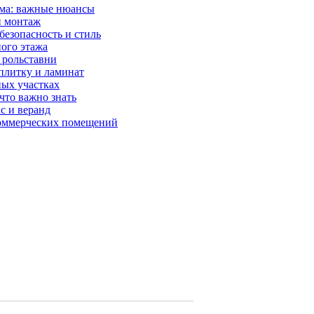
ома: важные нюансы
и монтаж
безопасность и стиль
ого этажа
 рольставни
плитку и ламинат
ных участках
что важно знать
с и веранд
коммерческих помещений