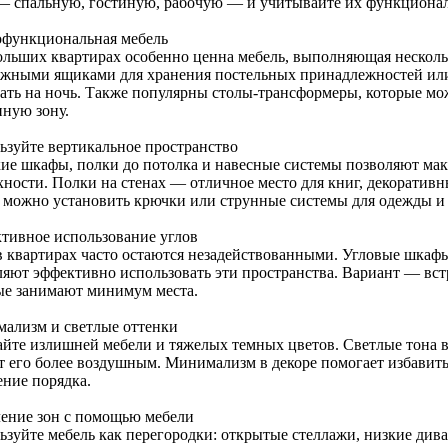
— спальную, гостиную, рабочую — и учитывайте их функционал
функциональная мебель
ольших квартирах особенно ценна мебель, выполняющая несколь
жными ящиками для хранения постельных принадлежностей ил
вать на ночь. Также популярны столы-трансформеры, которые мо
нную зону.
ьзуйте вертикальное пространство
ие шкафы, полки до потолка и навесные системы позволяют мак
хности. Полки на стенах — отличное место для книг, декоратив
 можно установить крючки или струнные системы для одежды и 
тивное использование углов
в квартирах часто остаются незадействованными. Угловые шкафы
ляют эффективно использовать эти пространства. Вариант — вс
ые занимают минимум места.
ализм и светлые оттенки
айте излишней мебели и тяжелых темных цветов. Светлые тона 
т его более воздушным. Минимализм в декоре помогает избавить
ние порядка.
ление зон с помощью мебели
ьзуйте мебель как перегородки: открытые стеллажи, низкие д