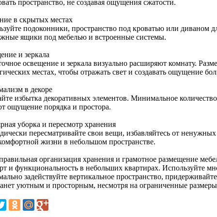
овать пространство, не создавая ощущения сжатости.
ние в скрытых местах
ьзуйте подоконники, пространство под кроватью или диваном д
жные ящики под мебелью и встроенные системы.
ение и зеркала
точное освещение и зеркала визуально расширяют комнату. Разме
егических местах, чтобы отражать свет и создавать ощущение бо
ализм в декоре
айте избытка декоративных элементов. Минимальное количество 
ют ощущение порядка и простора.
ярная уборка и пересмотр хранения
дически пересматривайте свои вещи, избавляйтесь от ненужных
 комфортной жизни в небольшом пространстве.
 правильная организация хранения и грамотное размещение мебе
рт и функциональность в небольших квартирах. Используйте м
мально задействуйте вертикальное пространство, придерживай
танет уютным и просторным, несмотря на ограниченные размеры