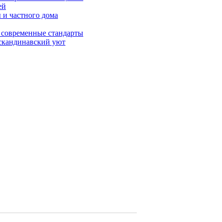
ей
 и частного дома
д современные стандарты
 скандинавский уют