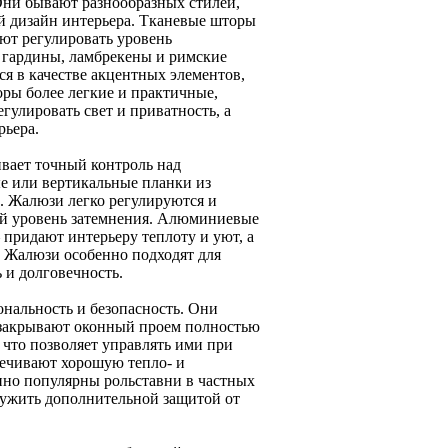
ни бывают разнообразных стилей,
ой дизайн интерьера. Тканевые шторы
ют регулировать уровень
, гардины, ламбрекены и римские
я в качестве акцентных элементов,
ры более легкие и практичные,
улировать свет и приватность, а
рьера.
вает точный контроль над
е или вертикальные планки из
н. Жалюзи легко регулируются и
ый уровень затемнения. Алюминиевые
придают интерьеру теплоту и уют, а
 Жалюзи особенно подходят для
 и долговечность.
нальность и безопасность. Они
 закрывают оконный проем полностью
что позволяет управлять ими при
печивают хорошую тепло- и
нно популярны рольставни в частных
служить дополнительной защитой от