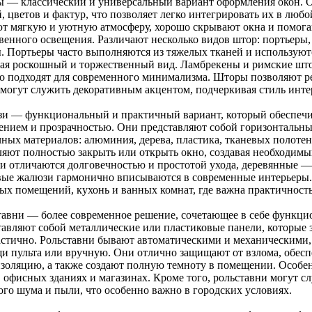
 — классический и универсальный вариант оформления окон. О
, цветов и фактур, что позволяет легко интегрировать их в люб
ют мягкую и уютную атмосферу, хорошо скрывают окна и помога
твенного освещения. Различают несколько видов штор: портьеры
. Портьеры часто выполняются из тяжелых тканей и используютс
вая роскошный и торжественный вид. Ламбрекены и римские што
о подходят для современного минимализма. Шторы позволяют рег
 могут служить декоративным акцентом, подчеркивая стиль инте
и — функциональный и практичный вариант, который обеспечи
ением и прозрачностью. Они представляют собой горизонтальны
чных материалов: алюминия, дерева, пластика, тканевых полоте
ляют полностью закрыть или открыть окно, создавая необходим
и отличаются долговечностью и простотой ухода, деревянные — 
вые жалюзи гармонично вписываются в современные интерьеры.
ых помещений, кухонь и ванных комнат, где важна практичность
тавни — более современное решение, сочетающее в себе функцио
тавляют собой металлические или пластиковые панели, которые
астично. Рольставни бывают автоматическими и механическими, 
и пульта или вручную. Они отлично защищают от взлома, обес
изоляцию, а также создают полную темноту в помещении. Особе
, офисных зданиях и магазинах. Кроме того, рольставни могут 
ого шума и пыли, что особенно важно в городских условиях.