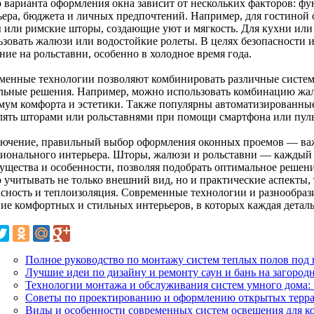
 варианта оформления окна зависит от нескольких факторов: ф
ьера, бюджета и личных предпочтений. Например, для гостиной
 или римские шторы, создающие уют и мягкость. Для кухни или
ьзовать жалюзи или водостойкие ролеты. В целях безопасности и
ие на рольставни, особенно в холодное время года.
менные технологии позволяют комбинировать различные систем
льные решения. Например, можно использовать комбинацию жал
мум комфорта и эстетики. Также популярны автоматизированны
лять шторами или рольставнями при помощи смартфона или пуль
лючение, правильный выбор оформления оконных проемов — важ
ионального интерьера. Шторы, жалюзи и рольставни — каждый и
ущества и особенности, позволяя подобрать оптимальное решени
 учитывать не только внешний вид, но и практические аспекты, 
асность и теплоизоляция. Современные технологии и разнообра
ние комфортных и стильных интерьеров, в которых каждая деталь
Полное руководство по монтажу систем теплых полов под 
Лучшие идеи по дизайну и ремонту саун и бань на загород
Технологии монтажа и обслуживания систем умного дома: 
Советы по проектированию и оформлению открытых терра
Виды и особенности современных систем освещения для 