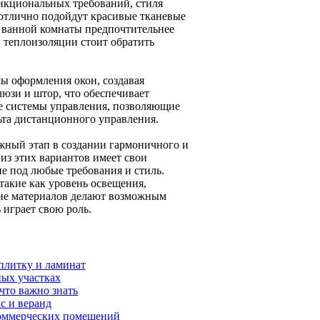
ункциональных требований, стиля
 отлично подойдут красивые тканевые
 ванной комнаты предпочтительнее
 теплоизоляции стоит обратить
ы оформления окон, создавая
юзи и штор, что обеспечивает
е системы управления, позволяющие
та дистанционного управления.
ный этап в создании гармоничного и
з этих вариантов имеет свои
е под любые требования и стиль.
такие как уровень освещения,
зие материалов делают возможным
 играет свою роль.
плитку и ламинат
ных участках
что важно знать
с и веранд
коммерческих помещений