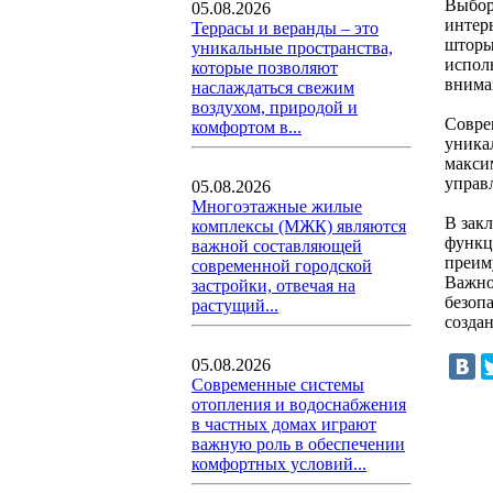
Выбор
05.08.2026
интер
Террасы и веранды – это
шторы
уникальные пространства,
испол
которые позволяют
вниман
наслаждаться свежим
воздухом, природой и
Совре
комфортом в...
уника
макси
управ
05.08.2026
Многоэтажные жилые
В зак
комплексы (МЖК) являются
функц
важной составляющей
преим
современной городской
Важно
застройки, отвечая на
безоп
растущий...
созда
05.08.2026
Современные системы
отопления и водоснабжения
в частных домах играют
важную роль в обеспечении
комфортных условий...