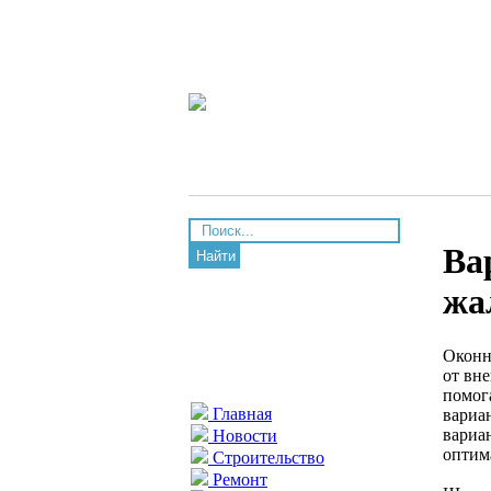
Ва
Найти
жа
Оконн
от вн
помог
Главная
вариа
вариа
Новости
оптим
Строительство
Ремонт