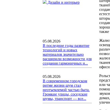
Шторы
Дизайн и интерьер
тканей
созда
естес
шторы
созда
хорош
также
Жалюз
05.08.2026
освещ
В последние годы развитие
разли
технологий и новых
позво
материалов значительно
жалюз
расширили возможности для
ткане
создания гармоничных и...
офисн
Рольс
05.08.2026
предс
В современном городском
или ч
ритме жизни шум стал
помощ
неотъемлемой частью быта.
звуко
Громкие улицы, соседские
домах
шумы, транспорт — все...
уличн