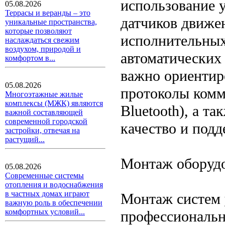
использование 
05.08.2026
Террасы и веранды – это
датчиков движен
уникальные пространства,
которые позволяют
исполнительных
наслаждаться свежим
воздухом, природой и
автоматических 
комфортом в...
важно ориентир
05.08.2026
протоколы комму
Многоэтажные жилые
комплексы (МЖК) являются
Bluetooth), а т
важной составляющей
современной городской
качество и подд
застройки, отвечая на
растущий...
Монтаж оборуд
05.08.2026
Современные системы
отопления и водоснабжения
в частных домах играют
Монтаж систем 
важную роль в обеспечении
комфортных условий...
профессиональн