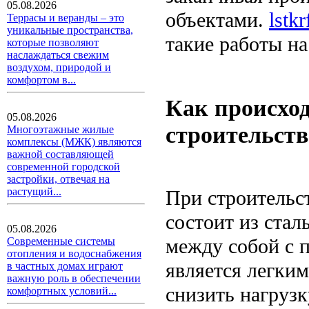
05.08.2026
объектами.
lstk
Террасы и веранды – это
уникальные пространства,
такие работы на
которые позволяют
наслаждаться свежим
воздухом, природой и
комфортом в...
Как происхо
05.08.2026
строительст
Многоэтажные жилые
комплексы (МЖК) являются
важной составляющей
современной городской
застройки, отвечая на
растущий...
При строительс
состоит из ста
05.08.2026
между собой с 
Современные системы
отопления и водоснабжения
является легким
в частных домах играют
важную роль в обеспечении
снизить нагрузк
комфортных условий...