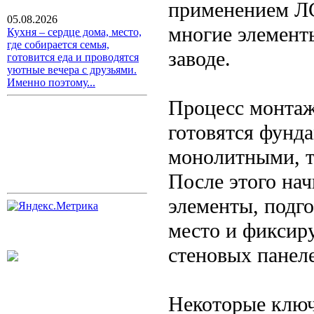
применением ЛС
05.08.2026
многие элемент
Кухня – сердце дома, место,
где собирается семья,
заводе.
готовится еда и проводятся
уютные вечера с друзьями.
Именно поэтому...
Процесс монтаж
готовятся фунд
монолитными, т
После этого нач
элементы, подго
место и фиксир
стеновых панел
Некоторые клю