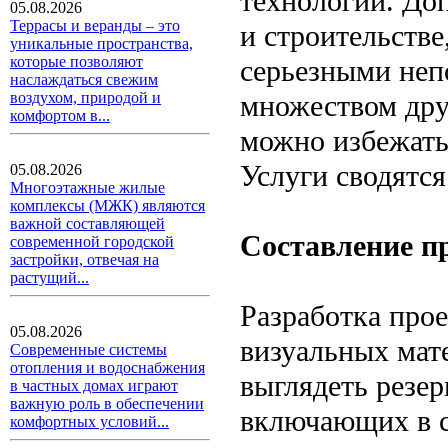
технологии. До
05.08.2026
Террасы и веранды – это
и строительстве
уникальные пространства,
которые позволяют
серьезными неп
наслаждаться свежим
множеством дру
воздухом, природой и
комфортом в...
можно избежать
Услуги сводятс
05.08.2026
Многоэтажные жилые
комплексы (МЖК) являются
важной составляющей
Составление п
современной городской
застройки, отвечая на
растущий...
Разработка прое
05.08.2026
визуальных мате
Современные системы
отопления и водоснабжения
выглядеть резер
в частных домах играют
важную роль в обеспечении
включающих в с
комфортных условий...