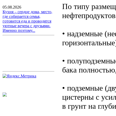
По типу размещ
05.08.2026
Кухня – сердце дома, место,
нефтепродуктов
где собирается семья,
готовится еда и проводятся
уютные вечера с друзьями.
Именно поэтому...
• надземные (не
горизонтальные
• полуподземные
бака полностью
• подземные (д
цистерны с уси
в грунт на глуб