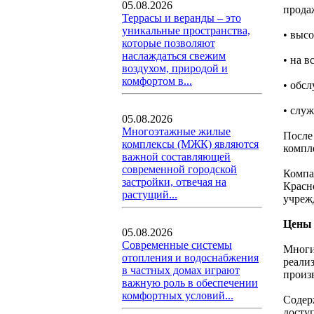
05.08.2026
прода
Террасы и веранды – это
уникальные пространства,
• выс
которые позволяют
наслаждаться свежим
• на 
воздухом, природой и
комфортом в...
• обс
• слу
05.08.2026
Многоэтажные жилые
После
комплексы (МЖК) являются
компл
важной составляющей
современной городской
Компа
застройки, отвечая на
Красн
растущий...
учреж
Цены 
05.08.2026
Современные системы
Многи
отопления и водоснабжения
реали
в частных домах играют
произ
важную роль в обеспечении
комфортных условий...
Содер
досту