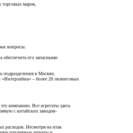
х торговых марок,
бые вопросы.
а обеспечить его запасными
ь подразделения в Москве,
в «Интерлайна» – более 20 лизинговых
ту компанию. Все агрегаты здесь
рямую с китайских заводов-
х расходов. Несмотря на итак
ьшие топливные затраты и