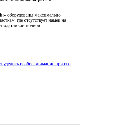
йн» оборудованы максимально
сткам, где отсутствует намек на
еподатливой почвой.
ит уделить особое внимание при его