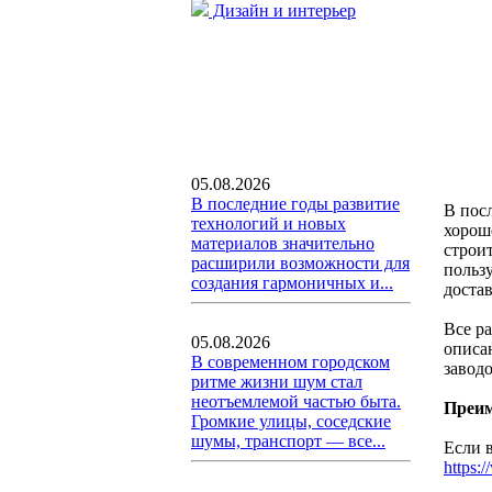
Дизайн и интерьер
05.08.2026
В последние годы развитие
В пос
технологий и новых
хорош
материалов значительно
строи
расширили возможности для
польз
создания гармоничных и...
доста
Все р
05.08.2026
описа
В современном городском
завод
ритме жизни шум стал
неотъемлемой частью быта.
Преим
Громкие улицы, соседские
шумы, транспорт — все...
Если 
https: