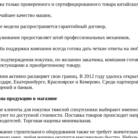
жа только проверенного и сертифицированного товара китайски
очайшее качество машин,
все модели распространяется гарантийный договор,
луживание предоставляет штаб профессиональных механиков,
жба поддержки компании всегда готова дать четкие ответы на лю
 подтверждения покупки, по желанию заказчика, компания готов
ектующими к приобретенному товару.
ния активно расширяет свои границ. В 2012 году удалось открыт
одаре, Екатеринбурге, Красноярске и Кемерово. Среди партнеро
дений и банков.
на продукцию в магазине
е клиенты для покупки тяжелой спецтехники выбирают именно э
зуют по доступной стоимости. Поставка товаров происходит нап
водителей. Торговая наценка минимальная.
жание строительного оборудования также не требует значительны
пную цену, любая машина окупится максимально быстро. Небол