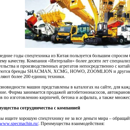
ледние годы спецтехника из Китая пользуется большим спросом 
ему качеству. Компания «Интерлайн» более десяти лет специализ
тельства и производственных агрегатов непосредственно с кита
уются бренды SHACMAN, XCMG, HOWO, ZOOMLION и другие. 
вляют более 200 единиц техники.
азновидности машин представлены в каталогах на сайте, для каж
ние. Фирма занимается продажей автобетононасосов, автокранов,
ов по изготовлению кирпичей, бетона и асфальта, а также множе
ущества сотрудничества с компанией
вы ищите хорошую спецтехнику не за все деньги мира – обращай
//www.specmachin.ru/
. Преимущества взаимодействия: