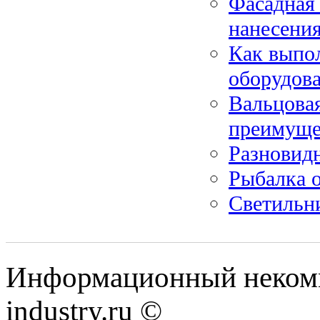
Фасадная 
нанесени
Как выпо
оборудов
Вальцовая
преимуще
Разновидн
Рыбалка 
Светильн
Информационный некомм
industry.ru ©