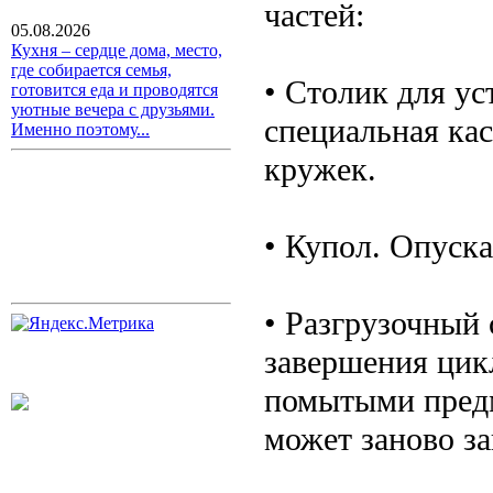
частей:
05.08.2026
Кухня – сердце дома, место,
где собирается семья,
• Столик для ус
готовится еда и проводятся
уютные вечера с друзьями.
специальная кас
Именно поэтому...
кружек.
• Купол. Опуска
• Разгрузочный 
завершения цикл
помытыми предм
может заново за