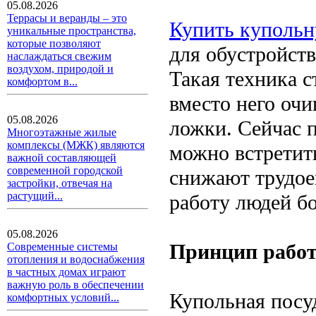
05.08.2026
Террасы и веранды – это
Купить куполь
уникальные пространства,
которые позволяют
для обустройств
наслаждаться свежим
воздухом, природой и
Такая техника 
комфортом в...
вместо него очи
05.08.2026
ложки. Сейчас 
Многоэтажные жилые
комплексы (МЖК) являются
можно встретит
важной составляющей
современной городской
снижают трудое
застройки, отвечая на
растущий...
работу людей бо
05.08.2026
Принцип рабо
Современные системы
отопления и водоснабжения
в частных домах играют
важную роль в обеспечении
Купольная посу
комфортных условий...