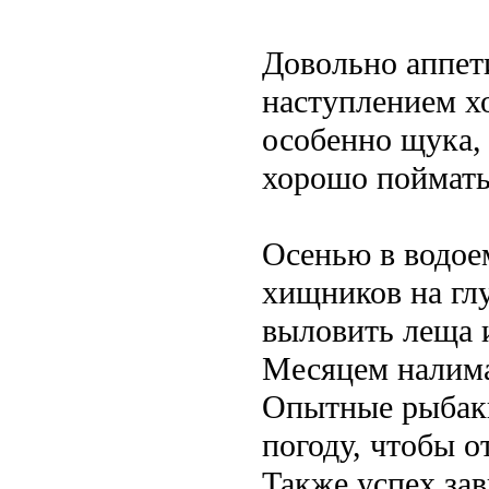
Довольно аппет
наступлением хо
особенно щука, 
хорошо поймать
Осенью в водое
хищников на гл
выловить леща и
Месяцем налима
Опытные рыбак
погоду, чтобы о
Также успех зав