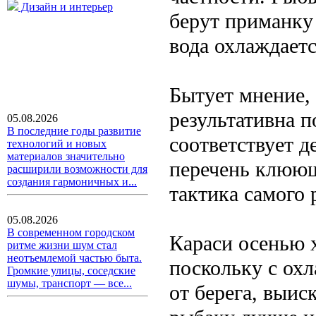
Дизайн и интерьер
берут приманку 
вода охлаждаетс
Бытует мнение,
результативна п
05.08.2026
В последние годы развитие
соответствует д
технологий и новых
материалов значительно
перечень клюющи
расширили возможности для
создания гармоничных и...
тактика самого 
05.08.2026
В современном городском
Караси осенью 
ритме жизни шум стал
неотъемлемой частью быта.
поскольку с ох
Громкие улицы, соседские
шумы, транспорт — все...
от берега, выис