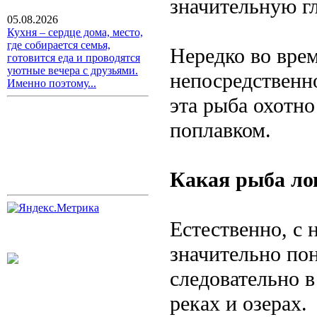
значительную гл
05.08.2026
Кухня – сердце дома, место,
где собирается семья,
Нередко во вре
готовится еда и проводятся
уютные вечера с друзьями.
непосредственно
Именно поэтому...
эта рыба охотн
поплавком.
Какая рыба ло
Естественно, с
значительно пон
следовательно в
реках и озерах.