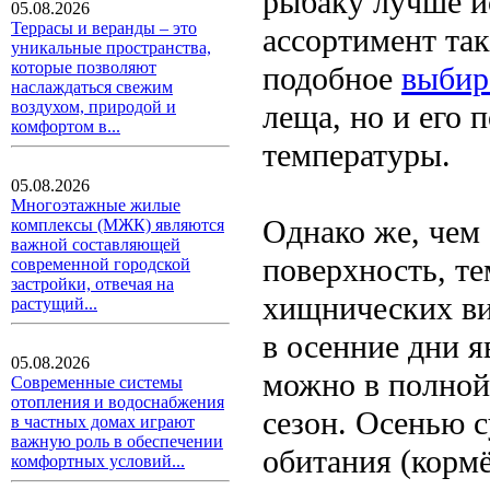
рыбаку лучше и
05.08.2026
Террасы и веранды – это
ассортимент так
уникальные пространства,
которые позволяют
подобное
выбир
наслаждаться свежим
воздухом, природой и
леща, но и его 
комфортом в...
температуры.
05.08.2026
Многоэтажные жилые
Однако же, чем 
комплексы (МЖК) являются
важной составляющей
поверхность, те
современной городской
застройки, отвечая на
хищнических ви
растущий...
в осенние дни я
05.08.2026
можно в полной
Современные системы
отопления и водоснабжения
сезон. Осенью 
в частных домах играют
важную роль в обеспечении
обитания (кормё
комфортных условий...