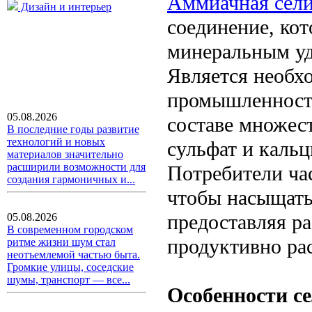
Аммиачная сели
Дизайн и интерьер
соединение, ко
минеральным уд
Является необх
промышленности 
05.08.2026
составе множест
В последние годы развитие
технологий и новых
сульфат и кальц
материалов значительно
расширили возможности для
Потребители час
создания гармоничных и...
чтобы насыщать
предоставляя р
05.08.2026
В современном городском
продуктивно ра
ритме жизни шум стал
неотъемлемой частью быта.
Громкие улицы, соседские
шумы, транспорт — все...
Особенности с