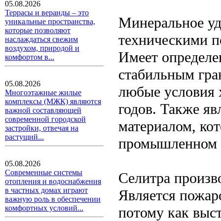
05.08.2026
Террасы и веранды – это
Минеральное уд
уникальные пространства,
которые позволяют
техническими п
наслаждаться свежим
воздухом, природой и
Имеет определен
комфортом в...
стабильным гра
05.08.2026
любые условия 
Многоэтажные жилые
комплексы (МЖК) являются
годов. Также я
важной составляющей
современной городской
материалом, кот
застройки, отвечая на
растущий...
промышленном 
05.08.2026
Современные системы
Селитра произво
отопления и водоснабжения
в частных домах играют
Является пожар
важную роль в обеспечении
комфортных условий...
потому как выст