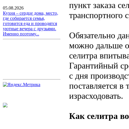
пункт заказа с
05.08.2026
транспортного с
Кухня – сердце дома, место,
где собирается семья,
готовится еда и проводятся
уютные вечера с друзьями.
Обязательно да
Именно поэтому...
можно дальше о
селитра впитыва
Гарантийный ср
с дня производ
поставляется в т
израсходовать.
Как селитра во