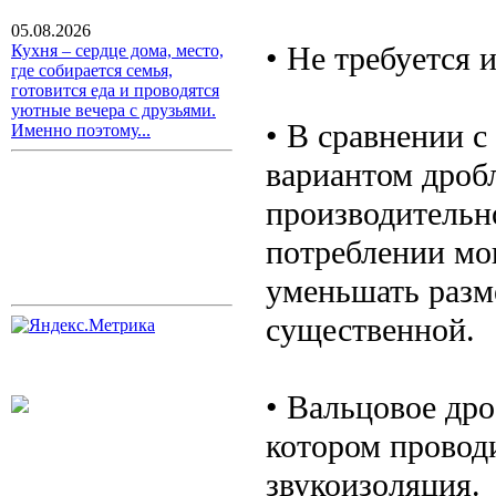
05.08.2026
• Не требуется 
Кухня – сердце дома, место,
где собирается семья,
готовится еда и проводятся
уютные вечера с друзьями.
• В сравнении 
Именно поэтому...
вариантом дроб
производительн
потреблении мо
уменьшать разме
существенной.
• Вальцовое др
котором провод
звукоизоляция.