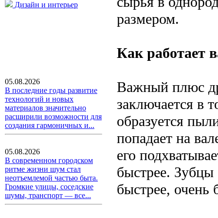
сырья в одноро
Дизайн и интерьер
размером.
Как работает 
05.08.2026
Важный плюс др
В последние годы развитие
технологий и новых
заключается в т
материалов значительно
расширили возможности для
образуется пыли
создания гармоничных и...
попадает на вал
его подхватывае
05.08.2026
В современном городском
быстрее. Зубцы
ритме жизни шум стал
неотъемлемой частью быта.
быстрее, очень 
Громкие улицы, соседские
шумы, транспорт — все...