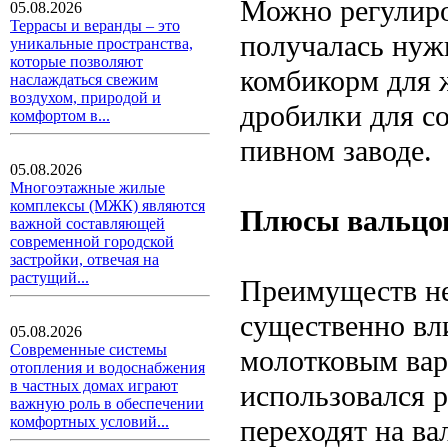
Можно регулиро
05.08.2026
Террасы и веранды – это
получалась нуж
уникальные пространства,
которые позволяют
комбикорм для 
наслаждаться свежим
воздухом, природой и
дробилки для со
комфортом в...
пивном заводе.
05.08.2026
Многоэтажные жилые
комплексы (МЖК) являются
Плюсы вальцо
важной составляющей
современной городской
застройки, отвечая на
растущий...
Преимуществ не
существенно вл
05.08.2026
Современные системы
молотковым вар
отопления и водоснабжения
в частных домах играют
использовался р
важную роль в обеспечении
комфортных условий...
переходят на ва