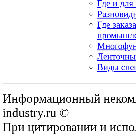
Где и дл
Разновидн
Где заказ
промышле
Многофун
Ленточны
Виды спе
Информационный некомм
industry.ru ©
При цитировании и испо