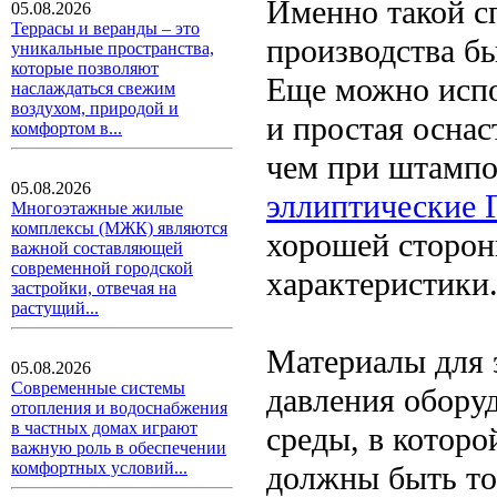
Именно такой с
05.08.2026
Террасы и веранды – это
производства б
уникальные пространства,
которые позволяют
Еще можно испо
наслаждаться свежим
воздухом, природой и
и простая оснас
комфортом в...
чем при штампов
05.08.2026
эллиптические 
Многоэтажные жилые
комплексы (МЖК) являются
хорошей сторон
важной составляющей
современной городской
характеристики
застройки, отвечая на
растущий...
Материалы для 
05.08.2026
Современные системы
давления обору
отопления и водоснабжения
в частных домах играют
среды, в которо
важную роль в обеспечении
комфортных условий...
должны быть то