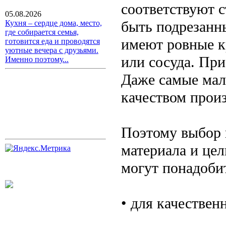
соответствуют 
05.08.2026
быть подрезанн
Кухня – сердце дома, место,
где собирается семья,
имеют ровные к
готовится еда и проводятся
уютные вечера с друзьями.
или сосуда. При
Именно поэтому...
Даже самые мал
качеством произ
Поэтому выбор н
материала и це
могут понадобит
• для качествен