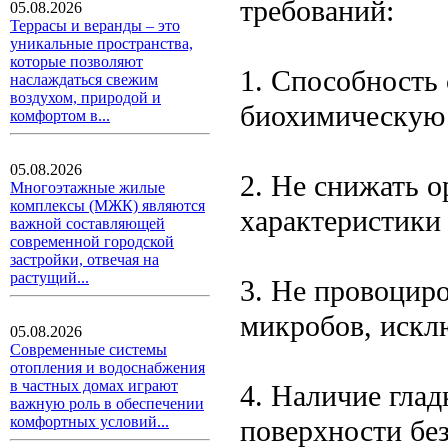
требований:
05.08.2026
Террасы и веранды – это
уникальные пространства,
которые позволяют
1. Способность
наслаждаться свежим
воздухом, природой и
биохимическую 
комфортом в...
05.08.2026
2. Не снижать о
Многоэтажные жилые
комплексы (МЖК) являются
характеристики
важной составляющей
современной городской
застройки, отвечая на
растущий...
3. Не провоциро
микробов, искл
05.08.2026
Современные системы
отопления и водоснабжения
в частных домах играют
4. Наличие гла
важную роль в обеспечении
комфортных условий...
поверхности бе