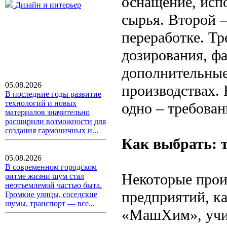
оснащение, исп
Дизайн и интерьер
сырья. Второй 
переработке. Тр
дозирования, фа
дополнительные
05.08.2026
производствах. 
В последние годы развитие
технологий и новых
одно – требован
материалов значительно
расширили возможности для
создания гармоничных и...
Как выбрать: 
05.08.2026
В современном городском
Некоторые прои
ритме жизни шум стал
неотъемлемой частью быта.
предприятий, к
Громкие улицы, соседские
шумы, транспорт — все...
«МашХим», учит