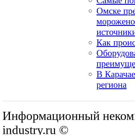
Самые по
Омске пре
морожено
источник
Как проис
Оборудова
преимуще
В Карачае
региона
Информационный некомм
industry.ru ©