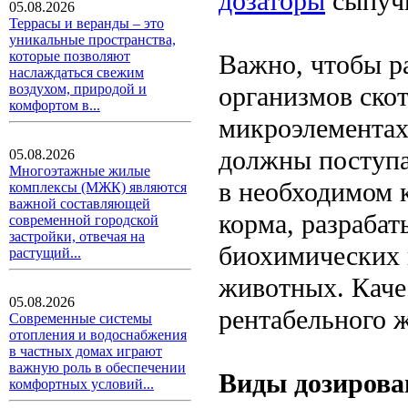
дозаторы
сыпучи
05.08.2026
Террасы и веранды – это
уникальные пространства,
которые позволяют
Важно, чтобы р
наслаждаться свежим
организмов скот
воздухом, природой и
комфортом в...
микроэлементах,
должны поступа
05.08.2026
Многоэтажные жилые
в необходимом 
комплексы (МЖК) являются
важной составляющей
корма, разраба
современной городской
застройки, отвечая на
биохимических 
растущий...
животных. Каче
05.08.2026
рентабельного 
Современные системы
отопления и водоснабжения
в частных домах играют
важную роль в обеспечении
Виды дозирова
комфортных условий...