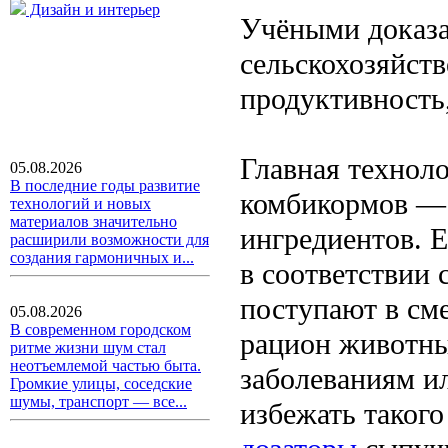
Дизайн и интерьер
Учёными доказа
сельскохозяйст
продуктивность,
Главная технол
05.08.2026
В последние годы развитие
комбикормов — 
технологий и новых
материалов значительно
ингредиентов. 
расширили возможности для
создания гармоничных и...
в соответствии 
поступают в см
05.08.2026
В современном городском
рацион животны
ритме жизни шум стал
неотъемлемой частью быта.
заболеваниям и
Громкие улицы, соседские
шумы, транспорт — все...
избежать таког