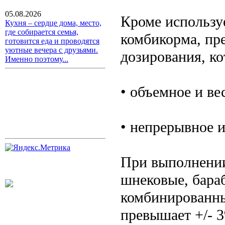
05.08.2026
Кроме используе
Кухня – сердце дома, место,
где собирается семья,
комбикорма, пр
готовится еда и проводятся
уютные вечера с друзьями.
дозирования, ко
Именно поэтому...
• объемное и ве
• непрерывное и
При выполнении
шнековые, бара
комбинированны
превышает +/- 