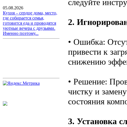
следуйте инстр
05.08.2026
Кухня – сердце дома, место,
где собирается семья,
2. Игнорирова
готовится еда и проводятся
уютные вечера с друзьями.
Именно поэтому...
• Ошибка: Отсу
привести к заг
снижению эффе
• Решение: Про
чистку и замену
состояния комп
3. Установка 