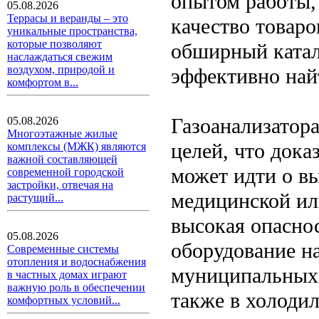
опытом работы, 
05.08.2026
Террасы и веранды – это
качество товаро
уникальные пространства,
которые позволяют
обширный катал
наслаждаться свежим
воздухом, природой и
эффективно най
комфортом в...
Газоанализатор
05.08.2026
Многоэтажные жилые
целей, что дока
комплексы (МЖК) являются
важной составляющей
может идти о в
современной городской
застройки, отвечая на
медицинской или
растущий...
высокая опаснос
05.08.2026
оборудование н
Современные системы
отопления и водоснабжения
муниципальных 
в частных домах играют
важную роль в обеспечении
также в холодил
комфортных условий...