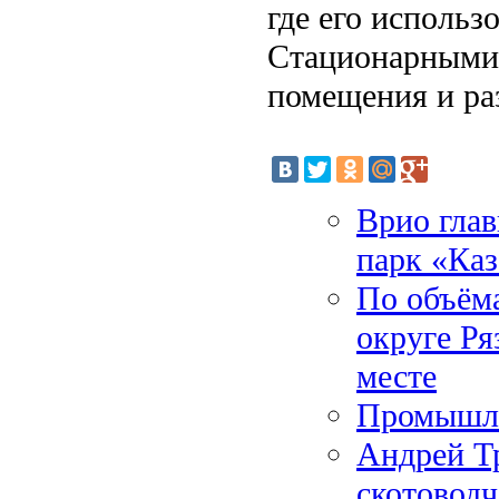
где его использ
Стационарными
помещения и ра
Врио глав
парк «Ка
По объём
округе Ря
месте
Промышле
Андрей Т
скотоводч