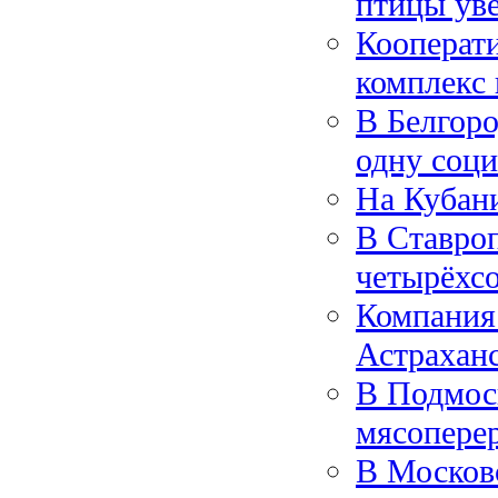
птицы ув
Кооперат
комплекс 
В Белгоро
одну соц
На Кубан
В Ставро
четырёхсо
Компания 
Астрахан
В Подмос
мясопере
В Московс