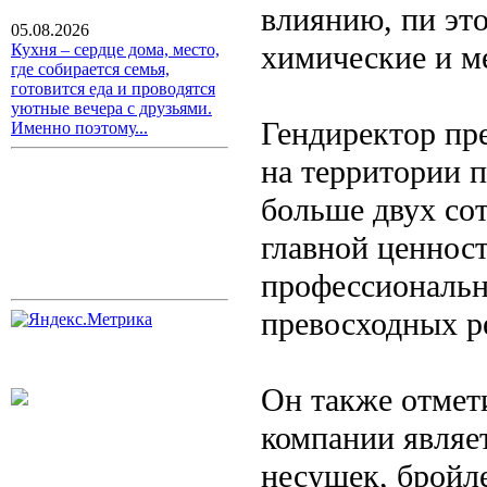
влиянию, пи эт
05.08.2026
химические и м
Кухня – сердце дома, место,
где собирается семья,
готовится еда и проводятся
уютные вечера с друзьями.
Гендиректор пр
Именно поэтому...
на территории 
больше двух сот
главной ценност
профессиональн
превосходных ре
Он также отмет
компании являе
несушек, бройле