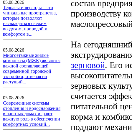
состав предприя
05.08.2026
Террасы и веранды – это
производству к
уникальные пространства,
которые позволяют
маслопрессовый
наслаждаться свежим
воздухом, природой и
комфортом в...
На сегодняшний
05.08.2026
экструдирования
Многоэтажные жилые
комплексы (МЖК) являются
зерновой
. Его 
важной составляющей
современной городской
высокопитатель
застройки, отвечая на
растущий...
зерновых культ
считается эффе
05.08.2026
Современные системы
питательной цен
отопления и водоснабжения
в частных домах играют
корма и комбико
важную роль в обеспечении
комфортных условий...
поддают механи