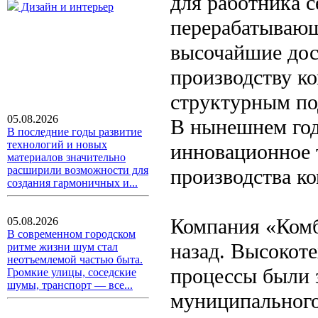
для работника с
Дизайн и интерьер
перерабатывающе
высочайшие дос
производству к
структурным по
05.08.2026
В нынешнем год
В последние годы развитие
технологий и новых
инновационное 
материалов значительно
расширили возможности для
производства к
создания гармоничных и...
Компания «Комб
05.08.2026
В современном городском
назад. Высокот
ритме жизни шум стал
неотъемлемой частью быта.
процессы были 
Громкие улицы, соседские
шумы, транспорт — все...
муниципального