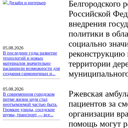
Белгородского р
Дизайн и интерьер
Российской Фед
внедрения госу
политики в обл
социально знач
05.08.2026
реконструкцию 
В последние годы развитие
технологий и новых
территории дер
материалов значительно
расширили возможности для
муниципального
создания гармоничных и...
05.08.2026
Ржевская амбул
В современном городском
ритме жизни шум стал
пациентов за см
неотъемлемой частью быта.
Громкие улицы, соседские
организации вр
шумы, транспорт — все...
помощь могут р