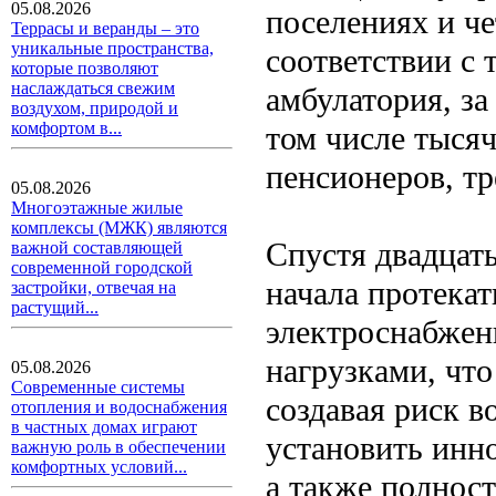
05.08.2026
поселениях и че
Террасы и веранды – это
уникальные пространства,
соответствии с 
которые позволяют
наслаждаться свежим
амбулатория, за
воздухом, природой и
комфортом в...
том числе тысяч
пенсионеров, тр
05.08.2026
Многоэтажные жилые
комплексы (МЖК) являются
Спустя двадцать
важной составляющей
современной городской
начала протекат
застройки, отвечая на
растущий...
электроснабжен
нагрузками, чт
05.08.2026
Современные системы
создавая риск в
отопления и водоснабжения
в частных домах играют
установить инн
важную роль в обеспечении
комфортных условий...
а также полност