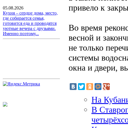
привело к закр
05.08.2026
Кухня – сердце дома, место,
где собирается семья,
готовится еда и проводятся
Во время рекон
уютные вечера с друзьями.
Именно поэтому...
весной и закон
не только переч
системы водосн
окна и двери, 
На Кубан
В Ставро
четырёхсо