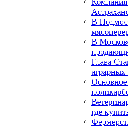
Компания 
Астрахан
В Подмос
мясопере
В Московс
продающи
Глава Ста
аграрных
Основное 
поликарб
Ветерина
где купит
Фермерств